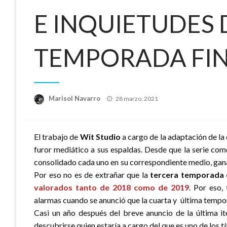
E INQUIETUDES 
TEMPORADA FI
Publicado
Marisol Navarro
28 marzo, 2021
el
El trabajo de
Wit Studio
a cargo de la adaptación de la
furor mediático a sus espaldas. Desde que la serie com
consolidado cada uno en su correspondiente medio, gana
Por eso no es de extrañar que la
tercera temporada d
valorados tanto de 2018 como de 2019
. Por eso,
alarmas cuando se anunció que la cuarta y última temp
Casi un año después del breve anuncio de la última ite
descubrirse quien estaría a cargo del que es uno de los tít