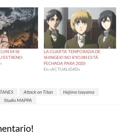
JIN S4 SE
LA CUARTA TEMPORADA DE
SU ESTRENO
SHINGEKI NO KYOJIN ESTÁ
»
FECHADA PARA 2020
En «ACTUALIDAD»
ITANES
Attack on Titan
Hajime Isayama
Studio MAPPA
mentario!