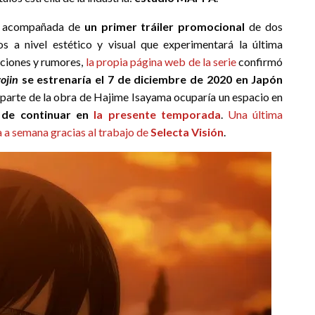
no acompañada de
un primer tráiler promocional
de dos
 a nivel estético y visual que experimentará la última
aciones y rumores,
la propia página web de la serie
confirmó
ojin
se estrenaría el 7 de diciembre de 2020 en Japón
ma parte de la obra de Hajime Isayama ocuparía un espacio en
de continuar en
la presente temporada
.
Una última
a semana gracias al trabajo de
Selecta Visión
.