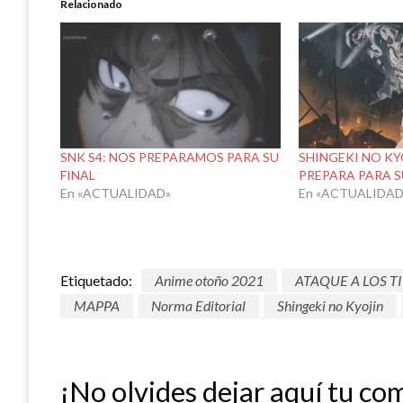
Relacionado
SNK S4: NOS PREPARAMOS PARA SU
SHINGEKI NO KYO
FINAL
PREPARA PARA 
En «ACTUALIDAD»
En «ACTUALIDAD
Etiquetado:
Anime otoño 2021
ATAQUE A LOS T
MAPPA
Norma Editorial
Shingeki no Kyojin
¡No olvides dejar aquí tu co