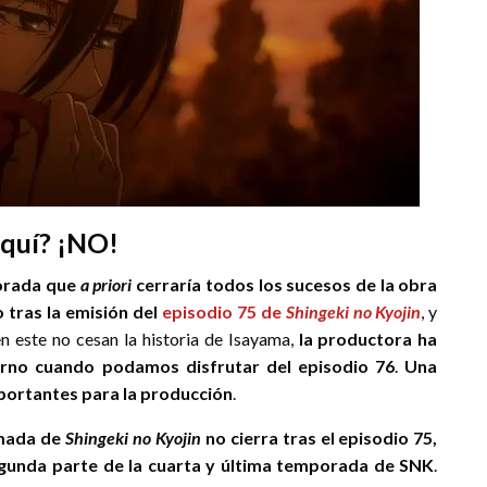
aquí? ¡NO!
orada que
a priori
cerraría todos los sucesos de la obra
 tras la emisión del
episodio 75 de
Shingeki no Kyojin
, y
n este no cesan la historia de Isayama,
la productora ha
erno cuando podamos disfrutar del episodio 76
.
Una
portantes para la producción
.
imada de
Shingeki no Kyojin
no cierra tras el episodio 75,
egunda parte de la cuarta y última temporada de SNK
.