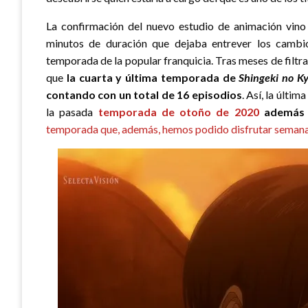
La confirmación del nuevo estudio de animación vi
minutos de duración que dejaba entrever los cambios
temporada de la popular franquicia. Tras meses de filtr
que
la cuarta y última temporada de
Shingeki no Ky
contando con un total de 16 episodios
. Así, la últi
la pasada
temporada de otoño de 2020
además 
temporada que, además, hemos podido disfrutar semana 