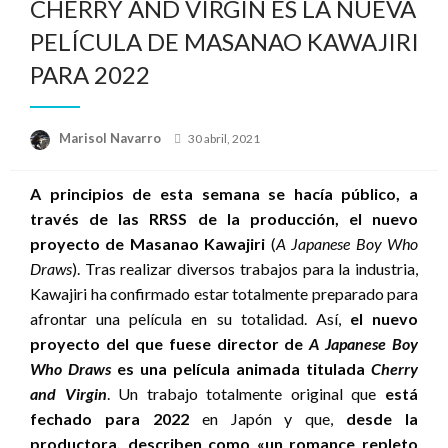
CHERRY AND VIRGIN ES LA NUEVA
PELÍCULA DE MASANAO KAWAJIRI
PARA 2022
Publicado
Marisol Navarro
30 abril, 2021
el
A principios de esta semana se hacía público, a
través de las RRSS de la producción, el nuevo
proyecto de Masanao Kawajiri
(
A Japanese Boy Who
Draws
). Tras realizar diversos trabajos para la industria,
Kawajiri ha confirmado estar totalmente preparado para
afrontar una película en su totalidad. Así,
el nuevo
proyecto del que fuese director de
A Japanese Boy
Who Draws
es una película animada titulada
Cherry
and Virgin
. Un trabajo totalmente original que
está
fechado para 2022
en Japón y que,
desde la
productora, describen como «un romance repleto