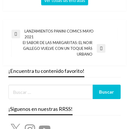
Ver todas las entradas
Navegación
LANZAMIENTOS PANINI COMICS MAYO
Entrada
2021
de
anterior
El SABOR DE LAS MARGARITAS: EL NOIR
entradas
GALLEGO VUELVE CON UN TOQUE MÁS
Entrada
URBANO
siguiente
¡Encuentra tu contenido favorito!
¡Síguenos en nuestras RRSS!
X
Instagram
YouTube