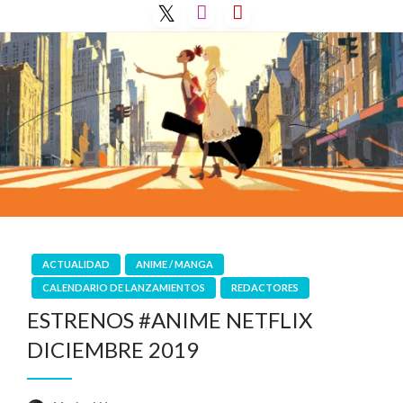
Saltar
al
contenido
ACTUALIDAD
ANIME / MANGA
CALENDARIO DE LANZAMIENTOS
REDACTORES
ESTRENOS #ANIME NETFLIX
DICIEMBRE 2019