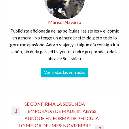
Marisol Navarro
Publicista aficionada de las películas, las series y el cómic
en general. No tengo un género preferido, pero todo lo
gore me apasiona. Adoro viajar, y si algún día consigo ir a
Japón, sin duda para el trayecto tendré preparada toda la
obra de Sui Ishida.
Ver todas las entradas
Navegación
SE CONFIRMA LA SEGUNDA
TEMPORADA DE MADE IN ABYSS,
de
Entrada
AUNQUE EN FORMA DE PELÍCULA
entradas
anterior
LO MEJOR DEL MES: NOVIEMBRE