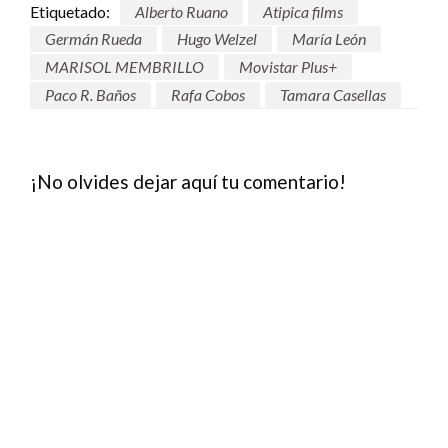
Etiquetado:
Alberto Ruano
Atipica films
Germán Rueda
Hugo Welzel
María León
MARISOL MEMBRILLO
Movistar Plus+
Paco R. Baños
Rafa Cobos
Tamara Casellas
¡No olvides dejar aquí tu comentario!