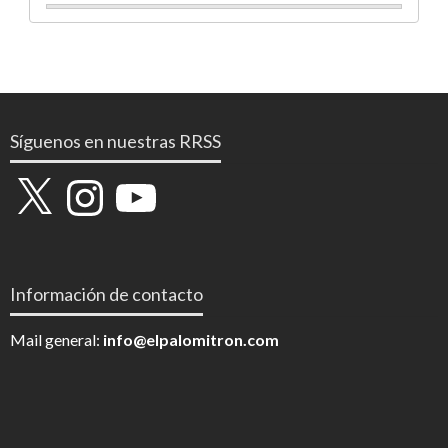
Síguenos en nuestras RRSS
X
Instagram
YouTube
Información de contacto
Mail general:
info@elpalomitron.com