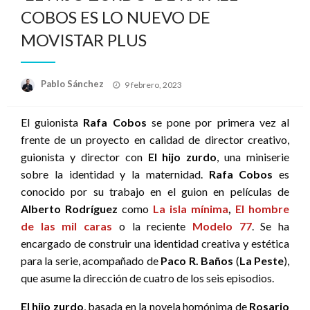
COBOS ES LO NUEVO DE
MOVISTAR PLUS
Publicado
Pablo Sánchez
9 febrero, 2023
el
El guionista
Rafa Cobos
se pone por primera vez al
frente de un proyecto en calidad de director creativo,
guionista y director con
El hijo zurdo
, una miniserie
sobre la identidad y la maternidad.
Rafa Cobos
es
conocido por su trabajo en el guion en películas de
Alberto Rodríguez
como
La isla mínima
,
El hombre
de las mil caras
o la reciente
Modelo 77
. Se ha
encargado de construir una identidad creativa y estética
para la serie, acompañado de
Paco R. Baños
(
La Peste
),
que asume la dirección de cuatro de los seis episodios.
El hijo zurdo
, basada en la novela homónima de
Rosario