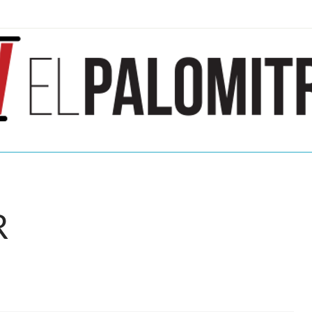
ndustria de cine española y latinoamericana
mitrón
R