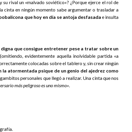
y su rival un «malvado soviético»? ¿Porque ejerce el rol de
 la cinta en ningún momento sabe argumentar o trasladar a
 bobalicona que hoy en día se antoja desfasada
e insulta
a digna que consigue entretener pese a tratar sobre un
(omitiendo, evidentemente aquella inolvidable partida «a
correctamente colocadas sobre el tablero y, sin crear ningún
n la atormentada psique de un genio del ajedrez como
s gambitos personales que llegó a realizar. Una cinta que nos
dversario más peligroso es uno mismo»
.
grafía.