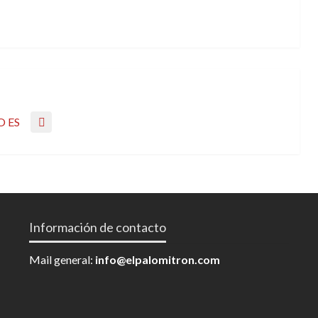
O ES
Información de contacto
Mail general:
info@elpalomitron.com