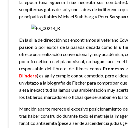
la época (una «guerra fría» necesita sus combates).
sempiternas gafas de sol y unos aires de indiferencia qu
principal los fiables Michael Stuhlbarg y Peter Sarsgaa
En la silla de dirección nos encontramos al veterano Ed
pasión
o por éxitos de la pasada década como
El últ
ofrece una realización convencional y muy académica, con
poco frenético en el plano visual, no hagan caer en el 
responsable del libreto de filmes como
Promesas d
Blinders
) es ágil y cumple con su cometido, pero el des
un vistazo a la biografía de Fischer para comprobar que
a esa inexactitud hallamos una ambientación muy acerta
los tableros, marcadores o fichas que se usaban en los t
Mención aparte merece el excesivo posicionamiento del f
tras haber construido durante todo el metraje la imag
fanático antisemita (pese a ser de ascendencia judía). 