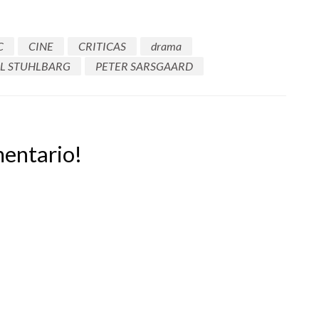
C
CINE
CRITICAS
drama
L STUHLBARG
PETER SARSGAARD
mentario!