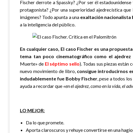
Fischer derrote a Spassky? ¿Por ser él estadounidense 
protagonista? ¿Por una superioridad ajedrecística que
imágenes? Todo apunta a una
exaltación nacionalista
a la inteligencia del público.
En cualquier caso, El caso Fischer es una propuest
tema tan poco cinematográfico como el ajedrez
Muerte» de
El séptimo sello
). Todas sus piezas están 
nuevo movimiento de libro,
consigue introducirnos e
indudablemente fue Bobby Fischer
, pese a todos lo
ayuda a recordar que
«en el ajedrez, como en la vida, el a
LO MEJOR
:
Da lo que promete.
Aporta claroscuros y rehuye convertirse en una hagio