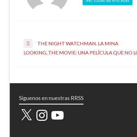
Ver todas las entradas
Navegación
THE NIGHT WATCHMAN. LA MINA
Entrada
LOOKING, THE MOVIE: UNA PELÍCULA QUE NO L
anterior
Entrada
de
siguiente
entradas
Síguenos en nuestras RRSS
X
Instagram
YouTube