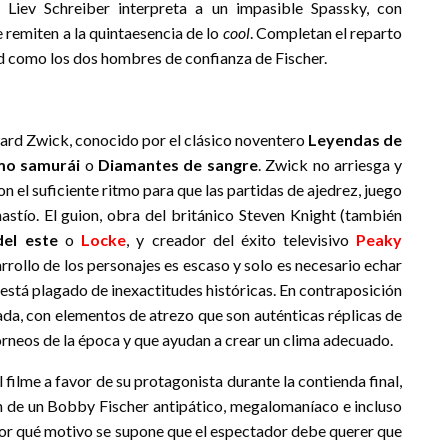
 Liev Schreiber interpreta a un impasible Spassky, con
e remiten a la quintaesencia de lo
cool
. Completan el reparto
rd como los dos hombres de confianza de Fischer.
ward Zwick, conocido por el clásico noventero
Leyendas de
imo samurái
o
Diamantes de sangre
. Zwick no arriesga y
 el suficiente ritmo para que las partidas de ajedrez, juego
hastío. El guion, obra del británico Steven Knight (también
el este
o
Locke
, y creador del éxito televisivo
Peaky
arrollo de los personajes es escaso y solo es necesario echar
 está plagado de inexactitudes históricas. En contraposición
da, con elementos de atrezo que son auténticas réplicas de
orneos de la época y que ayudan a crear un clima adecuado.
ilme a favor de su protagonista durante la contienda final,
en de un Bobby Fischer antipático, megalomaníaco e incluso
¿Por qué motivo se supone que el espectador debe querer que