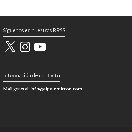
Síguenos en nuestras RRSS
X
Instagram
YouTube
Información de contacto
Mail general:
info@elpalomitron.com