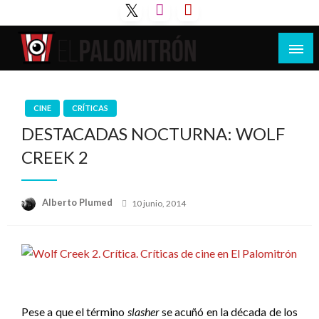
Saltar
al
contenido
Tu espacio de la industria de cine española y
El Palomitrón
latinoamericana
CINE
CRÍTICAS
DESTACADAS NOCTURNA: WOLF
CREEK 2
Publicado
Alberto Plumed
10 junio, 2014
el
Pese a que el término
slasher
se acuñó en la década de los