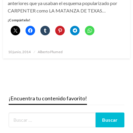
anteriores que ya usaban el esquema popularizado por
CARPENTER como LA MATANZA DE TEXAS…
¡Compártelo!
Publicado
10 junio, 2014
Alberto Plumed
el
¡Encuentra tu contenido favorito!