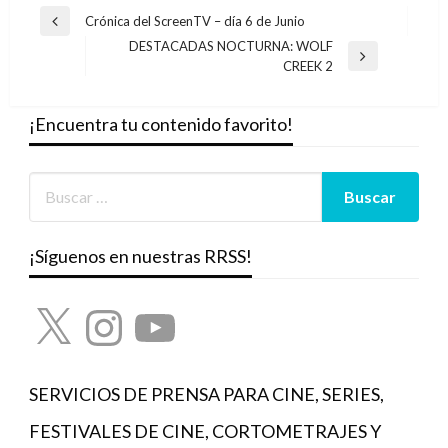
Navegación
Crónica del ScreenTV – día 6 de Junio
Entrada
de
DESTACADAS NOCTURNA: WOLF
anterior
Entrada
CREEK 2
entradas
siguiente
¡Encuentra tu contenido favorito!
¡Síguenos en nuestras RRSS!
X
Instagram
YouTube
SERVICIOS DE PRENSA PARA CINE, SERIES,
FESTIVALES DE CINE, CORTOMETRAJES Y