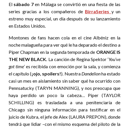
El
sábado 7
en Málaga se convirtió en una fiesta de las
series gracias a los compañeros de
BirraSeries
y un
estreno muy especial, un día después de su lanzamiento
en Estados Unidos.
Montones de fans hacen cola en el cine Albéniz en la
noche malagueña para ver qué le ha deparado el destino a
Piper Chapman en la segunda temporada de
ORANGE IS
THE NEW BLACK.
La canción de Regina Spektor ‘
You’ve
got time
’ es recibida con emoción por la sala, y comienza
el capítulo (
¡ojo, spoilers!
). Nuestra
Dandelion
ha estado
casi un mes en aislamiento sin saber qué ha ocurrido con
Pennsatucky (TARYN MANNING), y nos preocupa que
haya perdido un poco la cabeza… Piper (TAYLOR
SCHILLING) es trasladada a una penitenciaría de
Chicago sin ninguna información para testificar en el
juicio de Kubra, el jefe de Alex (LAURA PREPON), donde
tendrá que lidiar –con el mismo esquema del piloto de la