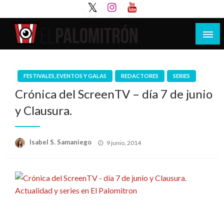
Saltar
al
contenido
Tu espacio de la industria de cine española y
El Palomitrón
latinoamericana
FESTIVALES, EVENTOS Y GALAS
REDACTORES
SERIES
Crónica del ScreenTV – día 7 de junio
y Clausura.
Publicado
Isabel S. Samaniego
9 junio, 2014
el