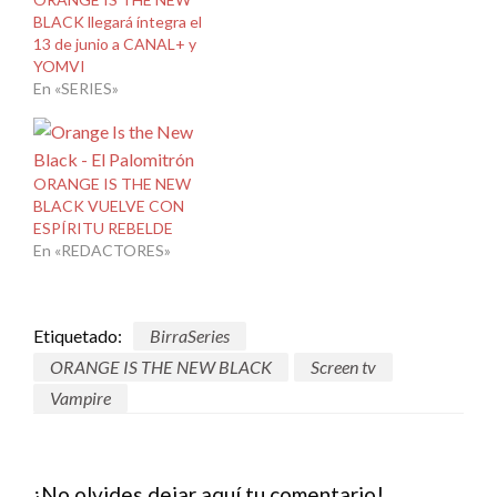
BLACK llegará íntegra el
13 de junio a CANAL+ y
YOMVI
En «SERIES»
ORANGE IS THE NEW
BLACK VUELVE CON
ESPÍRITU REBELDE
En «REDACTORES»
Etiquetado:
BirraSeries
ORANGE IS THE NEW BLACK
Screen tv
Vampire
¡No olvides dejar aquí tu comentario!