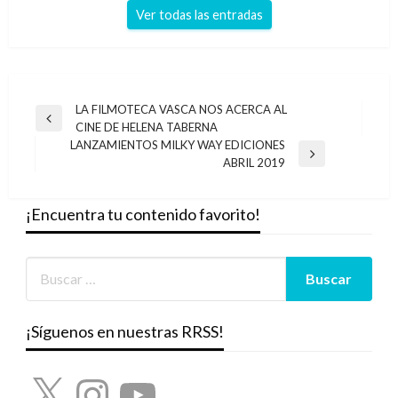
Ver todas las entradas
Navegación
LA FILMOTECA VASCA NOS ACERCA AL
Entrada
CINE DE HELENA TABERNA
de
anterior
LANZAMIENTOS MILKY WAY EDICIONES
entradas
Entrada
ABRIL 2019
siguiente
¡Encuentra tu contenido favorito!
¡Síguenos en nuestras RRSS!
X
Instagram
YouTube