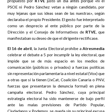
propuesto por
RTVE
justo un día antes porque «ni el
PSOE ni Pedro Sánchez vetan a ningún candidato, por
muy lejanas que sus ideas sean de las nuestras», según
declaraba el propio Presidente. El gesto fue interpretado
como un desprecio al ente público por parte de la
Dirección y el Consejo de Informativos de
RTVE
, que
manifestaban su deseo de que el dirigente rectificase.
El 16 de abril
, la Junta Electoral prohíbe a
Atresmedia
celebrar el debate a 5 por incumplir la ley electoral, que
impide que se de más espacio en los medios de
comunicación (públicos o privados) a fuerzas políticas
sin representación parlamentaria a nivel estatal (Vox) que
a otras que sí la tienen (JxCat, Coalición Canaria o PNV,
fuerzas que presentaron la denuncia formal) en plena
campaña electoral. Pedro Sánchez, cuya principal
estrategia electoral ha sido mantenerse de bajo perfil
ante las malas previsiones de Partido Popular,
Ciudadanos y Podemos, se queda sin su principal excusa