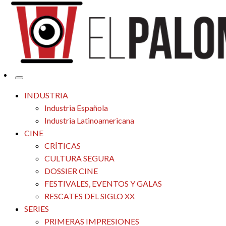
Tu espacio de la industria de cine española y latinoamericana
El Palomitrón
INDUSTRIA
Industria Española
Industria Latinoamericana
CINE
CRÍTICAS
CULTURA SEGURA
DOSSIER CINE
FESTIVALES, EVENTOS Y GALAS
RESCATES DEL SIGLO XX
SERIES
PRIMERAS IMPRESIONES