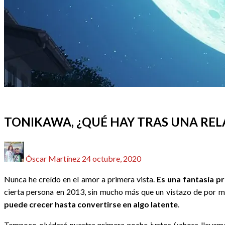
ANIME / MANGA
CRÍTICAS
REDACTORES
TONIKAWA, ¿QUÉ HAY TRAS UNA REL
Publicado
Óscar Martínez
24 octubre, 2020
el
Nunca he creído en el amor a primera vista.
Es una fantasía p
cierta persona en 2013, sin mucho más que un vistazo de por 
puede crecer hasta convertirse en algo latente
.
Tampoco olvidaré nuestra primera noche juntos (¡ahora llevam