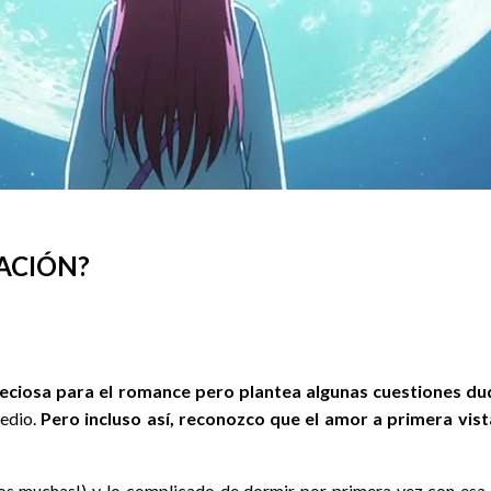
ACIÓN?
reciosa para el romance pero plantea algunas cuestiones d
medio.
Pero incluso así, reconozco que el amor a primera vis
os muchas!) y lo complicado de dormir por primera vez con esa 