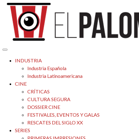
Saltar
al
contenido
Tu espacio de la industria de cine española y latinoamericana
El Palomitrón
INDUSTRIA
Industria Española
Industria Latinoamericana
CINE
CRÍTICAS
CULTURA SEGURA
DOSSIER CINE
FESTIVALES, EVENTOS Y GALAS
RESCATES DEL SIGLO XX
SERIES
PRIMERAS IMPRESIONES