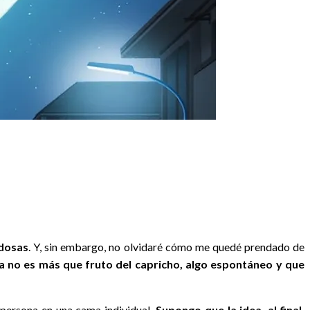
udosas
. Y, sin embargo, no olvidaré cómo me quedé prendado de
ta no es más que fruto del capricho, algo espontáneo y que
persona en una cama individual.
Supongo que la idea, al final,