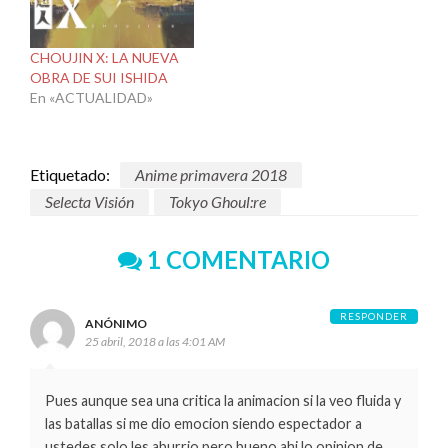
CHOUJIN X: LA NUEVA
OBRA DE SUI ISHIDA
En «ACTUALIDAD»
Etiquetado:
Anime primavera 2018
Selecta Visión
Tokyo Ghoul:re
1 COMENTARIO
RESPONDER
ANÓNIMO
25 abril, 2018 a las 4:01 AM
Pues aunque sea una critica la animacion si la veo fluida y
las batallas si me dio emocion siendo espectador a
ustedes solo les aburrio pero bueno ahi lo opinion de