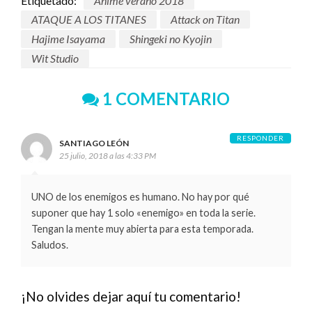
Etiquetado:
Anime verano 2018
ATAQUE A LOS TITANES
Attack on Titan
Hajime Isayama
Shingeki no Kyojin
Wit Studio
1 COMENTARIO
RESPONDER
SANTIAGO LEÓN
25 julio, 2018 a las 4:33 PM
UNO de los enemigos es humano. No hay por qué
suponer que hay 1 solo «enemigo» en toda la serie.
Tengan la mente muy abierta para esta temporada.
Saludos.
¡No olvides dejar aquí tu comentario!