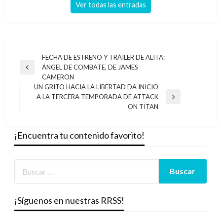
Ver todas las entradas
Navegación
FECHA DE ESTRENO Y TRÁILER DE ALITA:
ÁNGEL DE COMBATE, DE JAMES
de
Entrada
CAMERON
anterior
entradas
UN GRITO HACIA LA LIBERTAD DA INICIO
A LA TERCERA TEMPORADA DE ATTACK
Entrada
ON TITAN
siguiente
¡Encuentra tu contenido favorito!
¡Síguenos en nuestras RRSS!