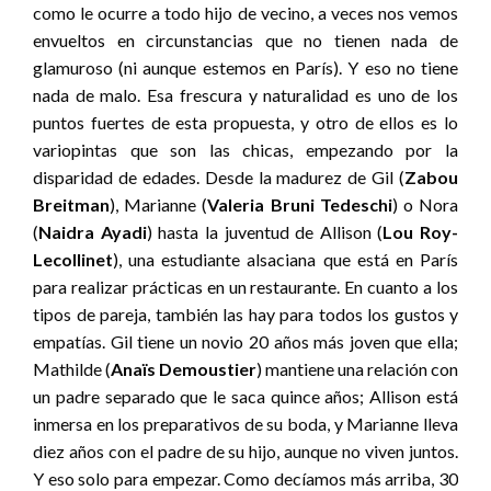
como le ocurre a todo hijo de vecino, a veces nos vemos
envueltos en circunstancias que no tienen nada de
glamuroso (ni aunque estemos en París). Y eso no tiene
nada de malo. Esa frescura y naturalidad es uno de los
puntos fuertes de esta propuesta, y otro de ellos es lo
variopintas que son las chicas, empezando por la
disparidad de edades. Desde la madurez de Gil (
Zabou
Breitman
), Marianne (
Valeria Bruni Tedeschi
) o Nora
(
Naidra Ayadi
) hasta la juventud de Allison (
Lou Roy-
Lecollinet
), una estudiante alsaciana que está en París
para realizar prácticas en un restaurante. En cuanto a los
tipos de pareja, también las hay para todos los gustos y
empatías. Gil tiene un novio 20 años más joven que ella;
Mathilde (
Anaïs Demoustier
) mantiene una relación con
un padre separado que le saca quince años; Allison está
inmersa en los preparativos de su boda, y Marianne lleva
diez años con el padre de su hijo, aunque no viven juntos.
Y eso solo para empezar. Como decíamos más arriba, 30