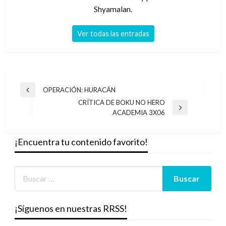
Shyamalan.
Ver todas las entradas
Navegación
OPERACIÓN: HURACÁN
Entrada
de
CRÍTICA DE BOKU NO HERO
anterior
Entrada
ACADEMIA 3X06
entradas
siguiente
¡Encuentra tu contenido favorito!
¡Síguenos en nuestras RRSS!