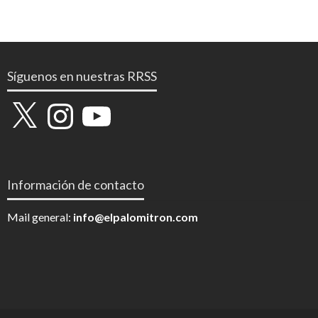
Síguenos en nuestras RRSS
X
Instagram
YouTube
Información de contacto
Mail general:
info@elpalomitron.com