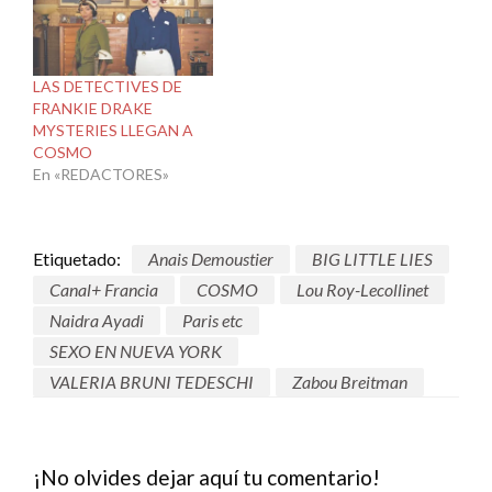
LAS DETECTIVES DE
FRANKIE DRAKE
MYSTERIES LLEGAN A
COSMO
En «REDACTORES»
Etiquetado:
Anais Demoustier
BIG LITTLE LIES
Canal+ Francia
COSMO
Lou Roy-Lecollinet
Naidra Ayadi
Paris etc
SEXO EN NUEVA YORK
VALERIA BRUNI TEDESCHI
Zabou Breitman
¡No olvides dejar aquí tu comentario!