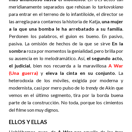
meridianamente separados que rehúsan lo t
arkovskiano
para entrar en el terreno de lo infantiloide, el director se
las arregla para contarnos la historia de Katja,
una mujer
a la que una bomba le ha arrebatado a su familia
.
Perdonen los palabros, el guion es bueno. En pasivo,
pasiva. La omisión de hechos de la que se sirve
En la
sombra
roza por momentos la genialidad, pero brilla por
su ausencia en lo melodramático. Así,
el segundo acto,
el judicial
, bien nos recuerda a la maravillosa
A War
(Una guerra)
y
eleva la cinta en su conjunto
. La
heterodoxia de los móviles, exigida por moderna y
modernista, casi por mero pulso de lo
trendy
de Akin que
vemos en el último segmento, tira por la borda buena
parte de la construcción. No toda, porque los cimientos
del filme son muy dignos.
ELLOS Y ELLAS
Hablábamos, pues, de
A War
por aquello de los tres