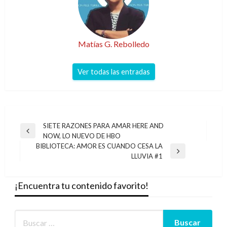
Matías G. Rebolledo
Ver todas las entradas
Navegación
SIETE RAZONES PARA AMAR HERE AND
Entrada
NOW, LO NUEVO DE HBO
de
anterior
BIBLIOTECA: AMOR ES CUANDO CESA LA
entradas
Entrada
LLUVIA #1
siguiente
¡Encuentra tu contenido favorito!