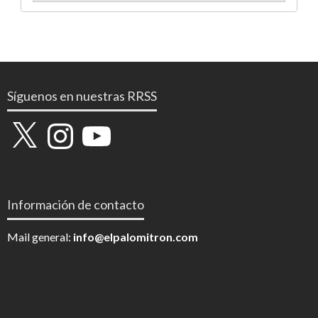
Síguenos en nuestras RRSS
X
Instagram
YouTube
Información de contacto
Mail general:
info@elpalomitron.com