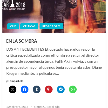
CINE
CRÍTICAS
REDACTORES
EN LA SOMBRA
LOS ANTECEDENTES Etiquetado hace años ya por la
crítica especializada como el hombre a seguir, el director
alemán de ascendencia turca, Fatih Akin, volvía, y con un
presupuesto mayor al que nos tenía acostumbrados. Diane
Kruger mediante, la película se…
¡Compártelo!
Publicado
22 febrero, 2018
Matías G. Rebolledo