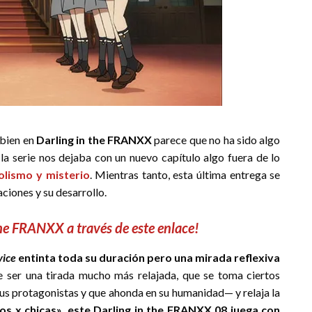
 bien en
Darling in the FRANXX
parece que no ha sido algo
, la serie nos dejaba con un nuevo capítulo algo fuera de lo
olismo y misterio
. Mientras tanto, esta última entrega se
ciones y su desarrollo.
the FRANXX a través de este enlace!
vice
entinta toda su duración pero una mirada reflexiva
e ser una tirada mucho más relajada, que se toma ciertos
sus protagonistas y que ahonda en su humanidad— y relaja la
cos x chicas», este Darling in the FRANXX 08 juega con