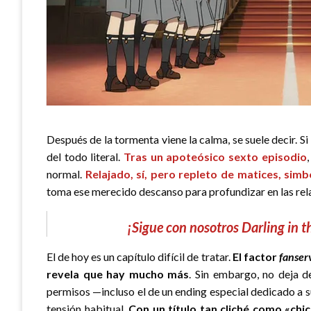
Después de la tormenta viene la calma, se suele decir. Si
del todo literal.
Tras un apoteósico sexto episodio
normal.
Relajado, sí, pero repleto de matices, simb
toma ese merecido descanso para profundizar en las rela
¡Sigue con nosotros Darling in 
El de hoy es un capítulo difícil de tratar.
El factor
fanser
revela que hay mucho más
. Sin embargo, no deja d
permisos —incluso el de un ending especial dedicado a 
tensión habitual.
Con un título tan cliché como «chi