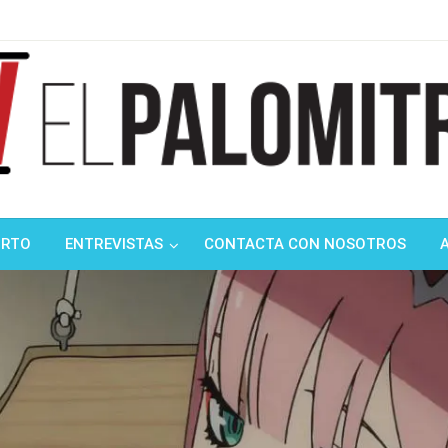
ndustria de cine española y latinoamericana
mitrón
ORTO
ENTREVISTAS
CONTACTA CON NOSOTROS