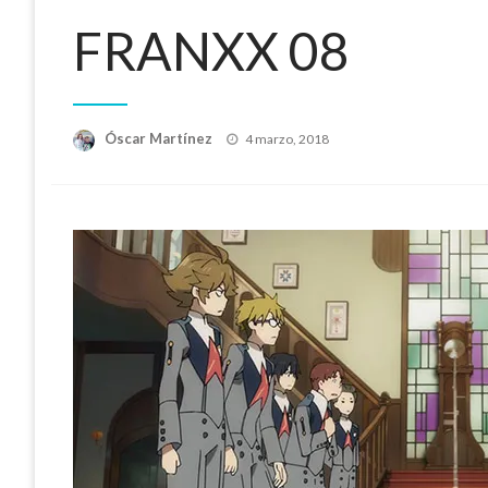
FRANXX 08
Publicado
Óscar Martínez
4 marzo, 2018
el