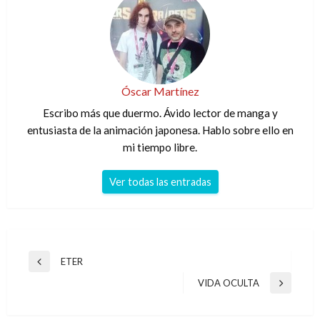
Óscar Martínez
Escribo más que duermo. Ávido lector de manga y
entusiasta de la animación japonesa. Hablo sobre ello en
mi tiempo libre.
Ver todas las entradas
Navegación
ETER
Entrada
de
anterior
VIDA OCULTA
Entrada
entradas
siguiente