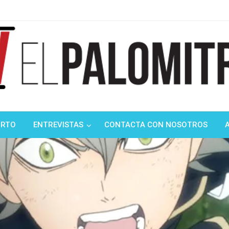
ndustria de cine española y latinoamericana
mitrón
ORTO
ENTREVISTAS
CONTACTA CON NOSOTROS