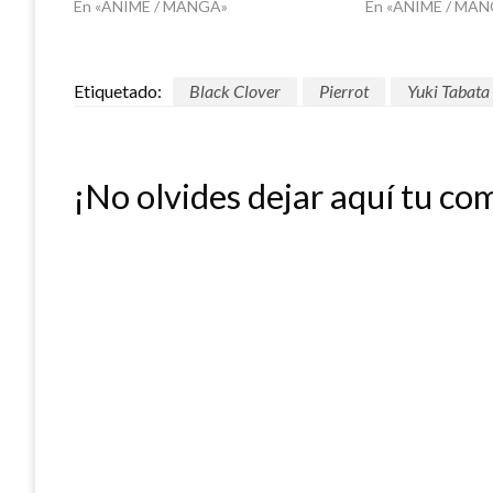
En «ANIME / MANGA»
En «ANIME / MA
Etiquetado:
Black Clover
Pierrot
Yuki Tabata
¡No olvides dejar aquí tu co