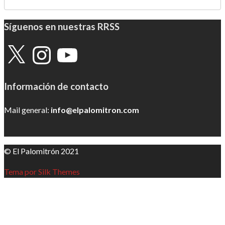
Síguenos en nuestras RRSS
X
Instagram
YouTube
Información de contacto
Mail general:
info@elpalomitron.com
© El Palomitrón 2021
Tema por Silk Themes