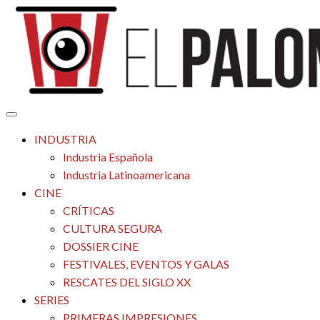
Saltar
al
contenido
Tu espacio de la industria de cine española y latinoamericana
El Palomitrón
INDUSTRIA
Industria Española
Industria Latinoamericana
CINE
CRÍTICAS
CULTURA SEGURA
DOSSIER CINE
FESTIVALES, EVENTOS Y GALAS
RESCATES DEL SIGLO XX
SERIES
PRIMERAS IMPRESIONES