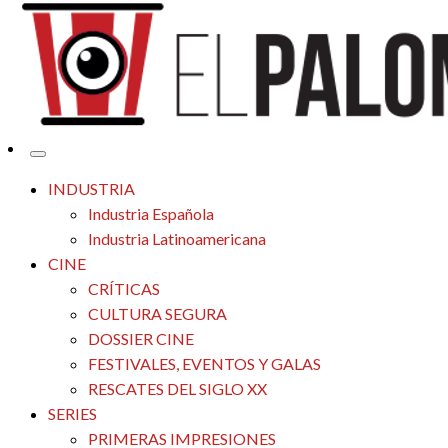
Tu espacio de la industria de cine española y latinoamericana
El Palomitrón
INDUSTRIA
Industria Española
Industria Latinoamericana
CINE
CRÍTICAS
CULTURA SEGURA
DOSSIER CINE
FESTIVALES, EVENTOS Y GALAS
RESCATES DEL SIGLO XX
SERIES
PRIMERAS IMPRESIONES