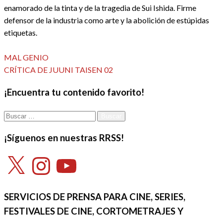
enamorado de la tinta y de la tragedia de Sui Ishida. Firme
defensor de la industria como arte y la abolición de estúpidas
etiquetas.
Ver todas las entradas
Entrada
Navegación
MAL GENIO
anterior
Entrada
CRÍTICA DE JUUNI TAISEN 02
de
siguiente
¡Encuentra tu contenido favorito!
entradas
Buscar:
¡Síguenos en nuestras RRSS!
X
Instagram
YouTube
SERVICIOS DE PRENSA PARA CINE, SERIES,
FESTIVALES DE CINE, CORTOMETRAJES Y