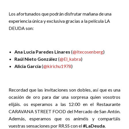
Los afortunados que podrán disfrutar mañana de una
experiencia única y exclusiva gracias a la película LA
DEUDA son:
Ana Lucia Paredes Linares
(
@
Itecosenberg
)
Raúl Nieto González
(
@
El_kabra
)
Alicia García
(
@
kirichu1978
)
Recordad que las invitaciones son dobles, así que es una
ocasión de oro para dar una sorpresa quien vosotros
elijáis. os esperamos a las 12:00 en el Restaurante
CARAVANA STREET FOOD del Mercado de San Antón.
Además, esperamos que os animéis y compartáis
vuestras sensaciones por RR.SS con el
#LaDeuda
.