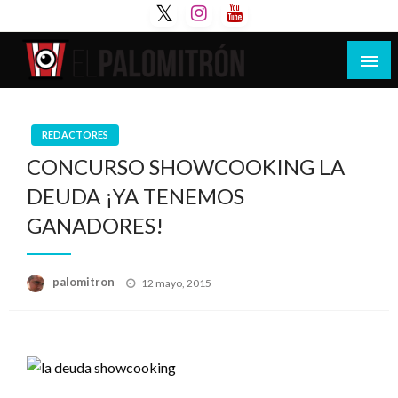
Saltar
al
contenido
Tu espacio de la industria de cine española y
El Palomitrón
latinoamericana
REDACTORES
CONCURSO SHOWCOOKING LA
DEUDA ¡YA TENEMOS
GANADORES!
Publicado
palomitron
12 mayo, 2015
el