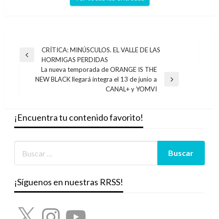
Navegación
CRÍTICA: MINÚSCULOS. EL VALLE DE LAS
Entrada
HORMIGAS PERDIDAS
de
anterior
La nueva temporada de ORANGE IS THE
entradas
NEW BLACK llegará íntegra el 13 de junio a
Entrada
CANAL+ y YOMVI
siguiente
¡Encuentra tu contenido favorito!
¡Síguenos en nuestras RRSS!
X
Instagram
YouTube