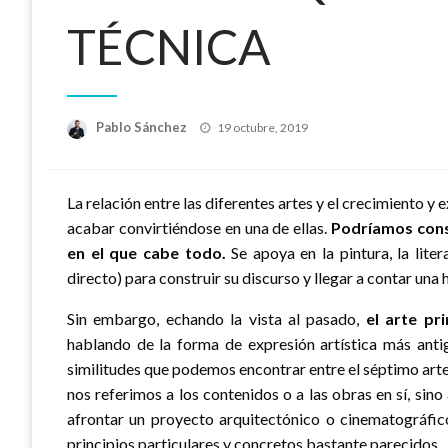
TÉCNICA
Publicado
Pablo Sánchez
19 octubre, 2019
el
La relación entre las diferentes artes y el crecimiento 
acabar convirtiéndose en una de ellas.
Podríamos consi
en el que cabe todo.
Se apoya en la pintura, la liter
directo) para construir su discurso y llegar a contar una h
Sin embargo, echando la vista al pasado,
el arte pr
hablando de la forma de expresión artística más anti
similitudes que podemos encontrar entre el séptimo arte 
nos referimos a los contenidos o a las obras en sí, si
afrontar un proyecto arquitectónico o cinematográfic
principios particulares y concretos bastante parecidos.