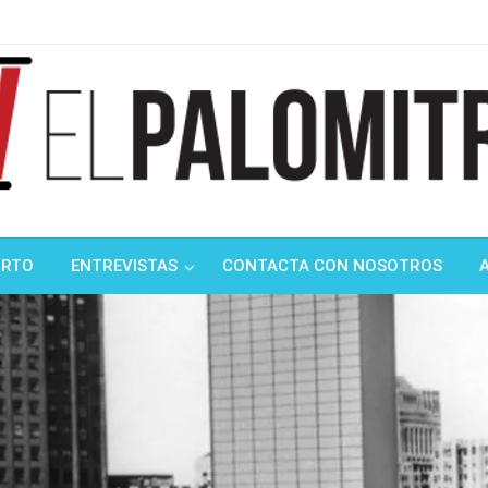
ndustria de cine española y latinoamericana
mitrón
ORTO
ENTREVISTAS
CONTACTA CON NOSOTROS