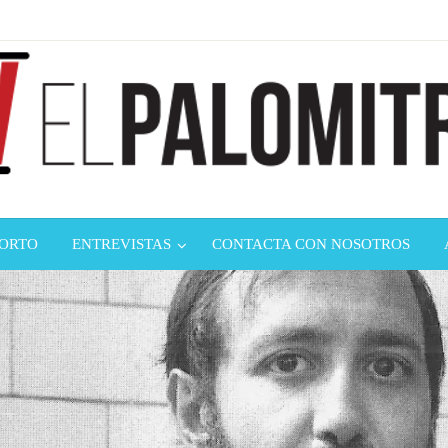
ndustria de cine española y latinoamericana
mitrón
CORTO
ENTREVISTAS
CONTACTA CON NOSOTROS