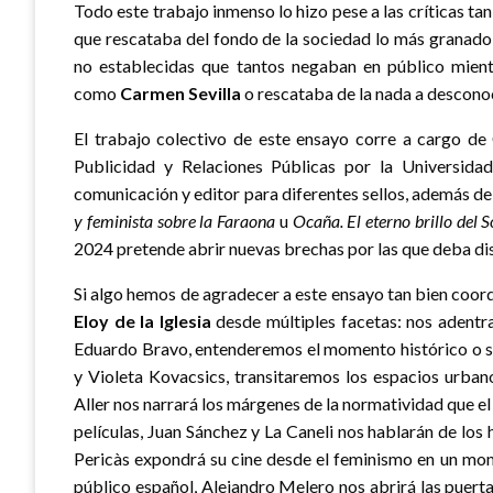
Todo este trabajo inmenso lo hizo pese a las críticas t
que rescataba del fondo de la sociedad lo más granado 
no establecidas que tantos negaban en público mient
como
Carmen Sevilla
o rescataba de la nada a descon
El trabajo colectivo de este ensayo corre a cargo d
Publicidad y Relaciones Públicas por la Universida
comunicación y editor para diferentes sellos, además d
y feminista sobre la Faraona
u
Ocaña. El eterno brillo del S
2024 pretende abrir nuevas brechas por las que deba dis
Si algo hemos de agradecer a este ensayo tan bien coord
Eloy de la Iglesia
desde múltiples facetas: nos adentr
Eduardo Bravo, entenderemos el momento histórico o su
y Violeta Kovacsics, transitaremos los espacios urbano
Aller nos narrará los márgenes de la normatividad que el
películas, Juan Sánchez y La Caneli nos hablarán de los
Pericàs expondrá su cine desde el feminismo en un mom
público español, Alejandro Melero nos abrirá las puertas