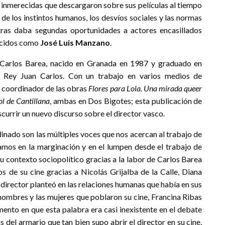
an inmerecidas que descargaron sobre sus películas al tiempo
de los instintos humanos, los desvíos sociales y las normas
ras daba segundas oportunidades a actores encasillados
ocidos como
José Luis Manzano
.
e Carlos Barea, nacido en Granada en 1987 y graduado en
d Rey Juan Carlos. Con un trabajo en varios medios de
e coordinador de las obras
Flores para Lola. Una mirada queer
ol de Cantillana
, ambas en Dos Bigotes; esta publicación de
currir un nuevo discurso sobre el director vasco.
inado son las múltiples voces que nos acercan al trabajo de
amos en la marginación y en el lumpen desde el trabajo de
 contexto sociopolítico gracias a la labor de Carlos Barea
s de su cine gracias a Nicolás Grijalba de la Calle, Diana
 director planteó en las relaciones humanas que había en sus
 hombres y las mujeres que poblaron su cine, Francina Ribas
ento en que esta palabra era casi inexistente en el debate
 del armario que tan bien supo abrir el director en su cine,