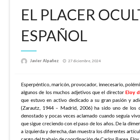
EL PLACER OCUL
ESPAÑOL
Publicado
Javier Alpañez
27 diciembre, 2024
el
Esperpéntico, maricón, provocador, innecesario, polémi
algunos de los muchos adjetivos que el director
Eloy d
que estuvo en activo dedicado a su gran pasión y adic
(Zarautz, 1944 – Madrid, 2006) ha sido uno de los 
denostado y pocas veces aclamado cuando seguía vivo
que sigue creciendo con el paso de los años. De la dimen
a izquierda y derecha, dan muestra los diferentes artícu
cargo del trabajo de coordinación de Carlos Barea,
Eloy 