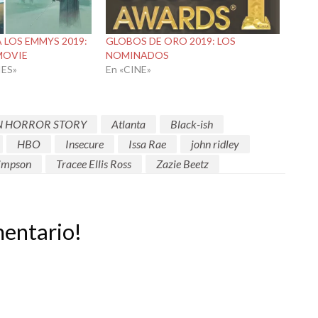
 LOS EMMYS 2019:
GLOBOS DE ORO 2019: LOS
 MOVIE
NOMINADOS
IES»
En «CINE»
N HORROR STORY
Atlanta
Black-ish
HBO
Insecure
Issa Rae
john ridley
Simpson
Tracee Ellis Ross
Zazie Beetz
mentario!