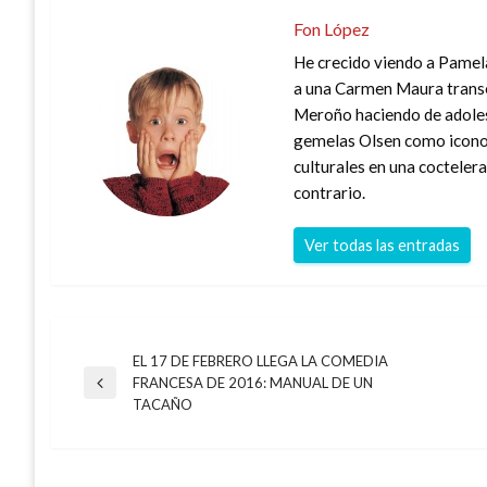
Fon López
He crecido viendo a Pamela
a una Carmen Maura transex
Meroño haciendo de adoles
gemelas Olsen como icono 
culturales en una coctelera
contrario.
Ver todas las entradas
EL 17 DE FEBRERO LLEGA LA COMEDIA
Navegación
FRANCESA DE 2016: MANUAL DE UN
Entrada
TACAÑO
anterior
de