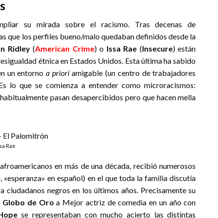
s
ampliar su mirada sobre el racismo. Tras decenas de
 las que los perfiles bueno/malo quedaban definidos desde la
n Ridley
(
American Crime
) o
Issa Rae
(
Insecure
) están
desigualdad étnica en Estados Unidos. Esta última ha sabido
en un entorno
a priori
amigable (un centro de trabajadores
. Es lo que se comienza a entender como microracismos:
ue habitualmente pasan desapercibidos pero que hacen mella
sa Rae
afroamericanos en más de una década, recibió numerosos
e
, «esperanza» en español) en el que toda la familia discutía
ra ciudadanos negros en los últimos años. Precisamente su
l
Globo de Oro
a Mejor actriz de comedia en un año con
Hope
se representaban con mucho acierto las distintas