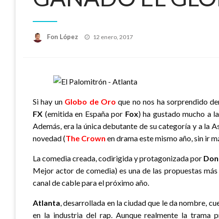
Publicado
Fon López
12 enero, 2017
el
Si hay un
Globo de Oro
que no nos ha sorprendido d
FX
(emitida en España por
Fox
) ha gustado mucho a la
Además, era la única debutante de su categoría y a la A
novedad (
The Crown
en drama este mismo año, sin ir má
La comedia creada, codirigida y protagonizada por
Don
Mejor actor de comedia) es una de las propuestas más 
canal de cable para el próximo año.
Atlanta
, desarrollada en la ciudad que le da nombre, cu
en la industria del rap. Aunque realmente la trama p