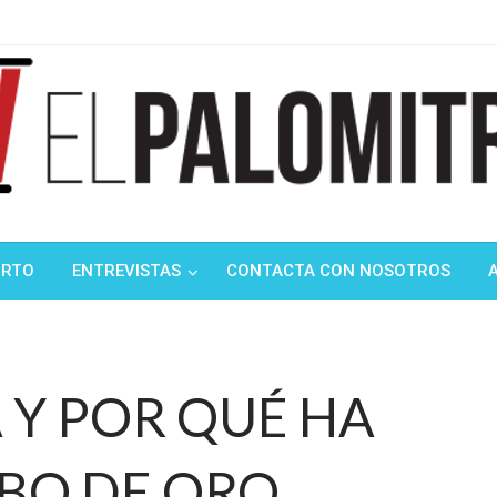
ndustria de cine española y latinoamericana
mitrón
ORTO
ENTREVISTAS
CONTACTA CON NOSOTROS
 Y POR QUÉ HA
BO DE ORO