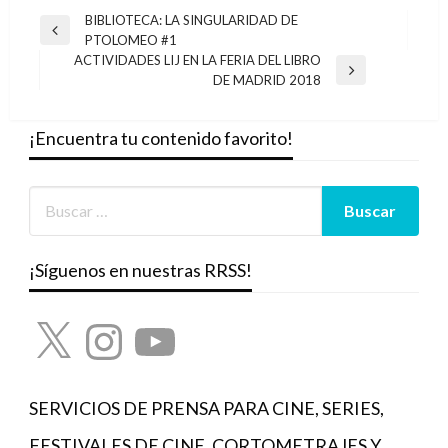
Navegación
BIBLIOTECA: LA SINGULARIDAD DE
Entrada
PTOLOMEO #1
de
anterior
ACTIVIDADES LIJ EN LA FERIA DEL LIBRO
entradas
Entrada
DE MADRID 2018
siguiente
¡Encuentra tu contenido favorito!
¡Síguenos en nuestras RRSS!
X
Instagram
YouTube
SERVICIOS DE PRENSA PARA CINE, SERIES,
FESTIVALES DE CINE, CORTOMETRAJES Y