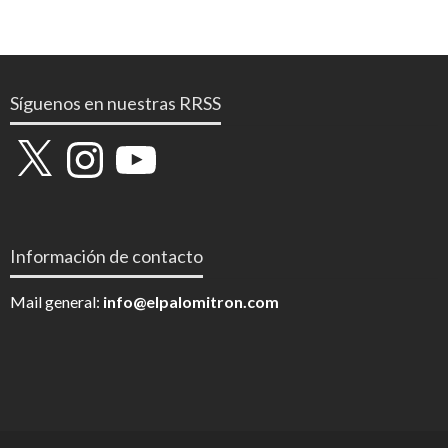
Síguenos en nuestras RRSS
X
Instagram
YouTube
Información de contacto
Mail general:
info@elpalomitron.com