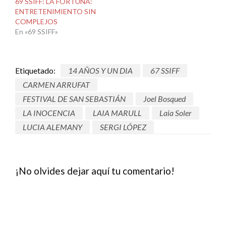
69 SSIFF: LA FORTUNA:
ENTRETENIMIENTO SIN
COMPLEJOS
En «69 SSIFF»
Etiquetado:
14 AÑOS Y UN DIA
67 SSIFF
CARMEN ARRUFAT
FESTIVAL DE SAN SEBASTIÁN
Joel Bosqued
LA INOCENCIA
LAIA MARULL
Laia Soler
LUCIA ALEMANY
SERGI LÓPEZ
¡No olvides dejar aquí tu comentario!