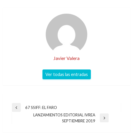
Javier Valera
Ver todas las entradas
Navegación
67 SSIFF: EL FARO
Entrada
de
LANZAMIENTOS EDITORIAL IVREA
anterior
Entrada
SEPTIEMBRE 2019
entradas
siguiente