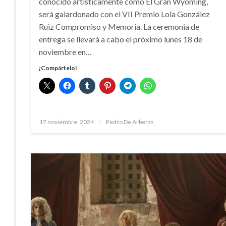
conocido artísticamente como El Gran Wyoming,
será galardonado con el VII Premio Lola González
Ruiz Compromiso y Memoria. La ceremonia de
entrega se llevará a cabo el próximo lunes 18 de
noviembre en…
¡Compártelo!
Publicado
17 noviembre, 2024
Pedro De Arberas
el