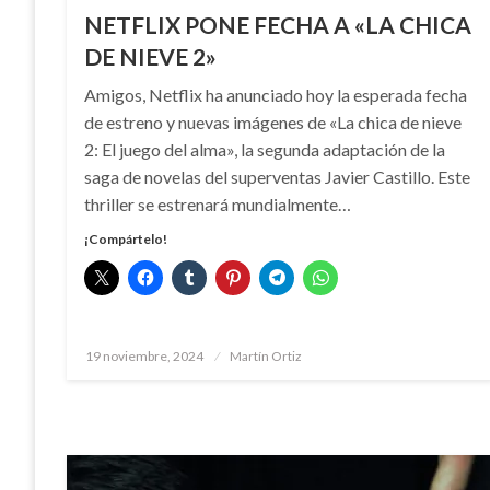
NETFLIX PONE FECHA A «LA CHICA
DE NIEVE 2»
Amigos, Netflix ha anunciado hoy la esperada fecha
de estreno y nuevas imágenes de «La chica de nieve
2: El juego del alma», la segunda adaptación de la
saga de novelas del superventas Javier Castillo. Este
thriller se estrenará mundialmente…
¡Compártelo!
Publicado
19 noviembre, 2024
Martín Ortiz
el