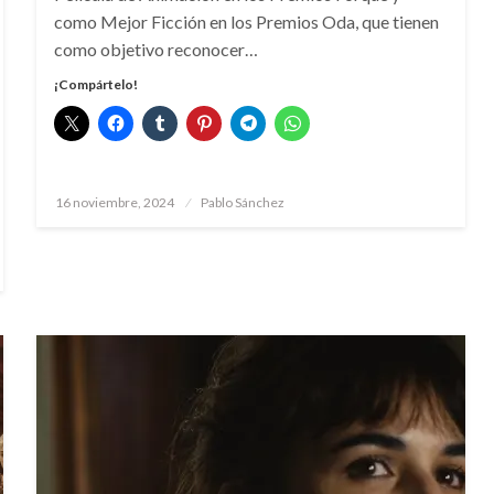
como Mejor Ficción en los Premios Oda, que tienen
como objetivo reconocer…
¡Compártelo!
Publicado
16 noviembre, 2024
Pablo Sánchez
el