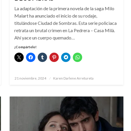
La adaptación de la primera novela de la saga Milo
Malart ha anunciado el inicio de su rodaje,
titulándose Ciudad de Sombras. Esta serie policiaca
retrata un brutal crimen en La Pedrera – Casa Milà.
Ahí yace un cuerpo quemado…
¡Compártelo!
Publicado
21 noviembre, 2024
Karen Darlene Arretureta
el