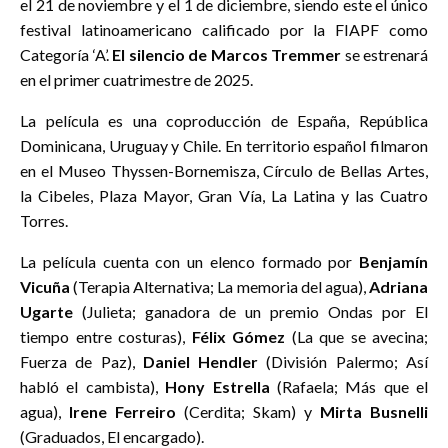
el 21 de noviembre y el 1 de diciembre, siendo este el único
festival latinoamericano calificado por la FIAPF como
Categoría ‘A’.
El silencio de Marcos Tremmer
se estrenará
en el primer cuatrimestre de 2025.
La película es una coproducción de España, República
Dominicana, Uruguay y Chile. En territorio español filmaron
en el Museo Thyssen-Bornemisza, Círculo de Bellas Artes,
la Cibeles, Plaza Mayor, Gran Vía, La Latina y las Cuatro
Torres.
La película cuenta con un elenco formado por
Benjamín
Vicuña
(Terapia Alternativa; La memoria del agua),
Adriana
Ugarte
(Julieta; ganadora de un premio Ondas por El
tiempo entre costuras),
Félix Gómez
(La que se avecina;
Fuerza de Paz),
Daniel Hendler
(División Palermo; Así
habló el cambista),
Hony Estrella
(Rafaela; Más que el
agua),
Irene Ferreiro
(Cerdita; Skam) y
Mirta Busnelli
(Graduados, El encargado).