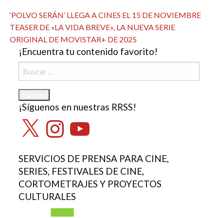
Ver todas las entradas
Navegación
Entrada
‘POLVO SERÁN’ LLEGA A CINES EL 15 DE NOVIEMBRE
anterior
Entrada
TEASER DE «LA VIDA BREVE», LA NUEVA SERIE
de
siguiente
ORIGINAL DE MOVISTAR+ DE 2025
entradas
¡Encuentra tu contenido favorito!
Buscar:
¡Síguenos en nuestras RRSS!
X
Instagram
YouTube
SERVICIOS DE PRENSA PARA CINE,
SERIES, FESTIVALES DE CINE,
CORTOMETRAJES Y PROYECTOS
CULTURALES