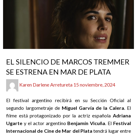
CINE
EL SILENCIO DE MARCOS TREMMER
SE ESTRENA EN MAR DE PLATA
Publicado
Karen Darlene Arretureta
15 noviembre, 2024
el
El festival argentino recibirá en su Sección Oficial al
segundo largometraje de
Miguel Garvía de la Calera
. El
filme está protagonizado por la actriz española
Adriana
Ugarte
y el actor argentino
Benjamín Vicuña
. El
Festival
Internacional de Cine de Mar del Plata
tendrá lugar entre