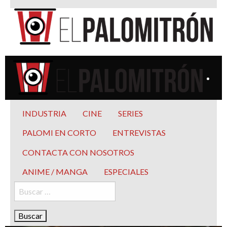
Saltar
al
contenido
El Palomitrón
Tu espacio de la industria de cine española y latinoamericana
El Palomitrón
Tu espacio de la industria de cine española y
INDUSTRIA
CINE
SERIES
latinoamericana
PALOMI EN CORTO
ENTREVISTAS
CONTACTA CON NOSOTROS
ANIME / MANGA
ESPECIALES
Buscar: