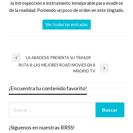
la introspección e instrumento inmejorable para evadirse
de la realidad. Poniendo un poco de orden en este tinglado.
Ver todas las entradas
Navegación
‘LA ABADESA’ PRESENTA SU TRAILER
Entrada
de
RUTA 8: LAS MEJORES ROAD MOVIES EN 8
anterior
Entrada
MADRID TV
entradas
siguiente
¡Encuentra tu contenido favorito!
¡Síguenos en nuestras RRSS!