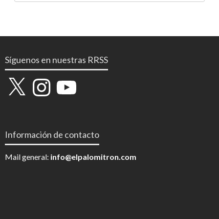
Síguenos en nuestras RRSS
X
Instagram
YouTube
Información de contacto
Mail general:
info@elpalomitron.com