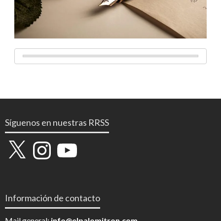
Síguenos en nuestras RRSS
X
Instagram
YouTube
Información de contacto
Mail general:
info@elpalomitron.com