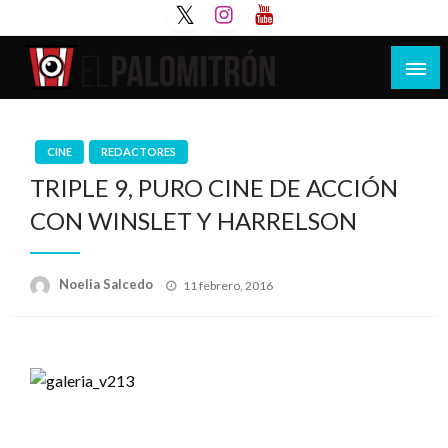
Saltar
al
contenido
Tu espacio de la industria de cine española y
El Palomitrón
latinoamericana
CINE
REDACTORES
TRIPLE 9, PURO CINE DE ACCIÓN
CON WINSLET Y HARRELSON
Publicado
Noelia Salcedo
11 febrero, 2016
el