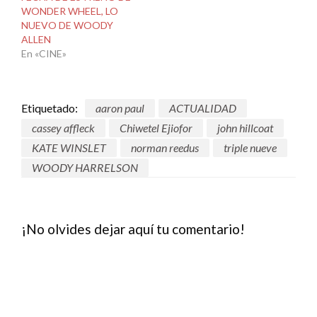
WONDER WHEEL, LO
NUEVO DE WOODY
ALLEN
En «CINE»
Etiquetado:
aaron paul
ACTUALIDAD
cassey affleck
Chiwetel Ejiofor
john hillcoat
KATE WINSLET
norman reedus
triple nueve
WOODY HARRELSON
¡No olvides dejar aquí tu comentario!