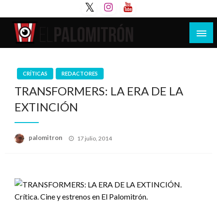
Saltar
al
contenido
Tu espacio de la industria de cine española y
El Palomitrón
latinoamericana
CRÍTICAS
REDACTORES
TRANSFORMERS: LA ERA DE LA
EXTINCIÓN
Publicado
palomitron
17 julio, 2014
el