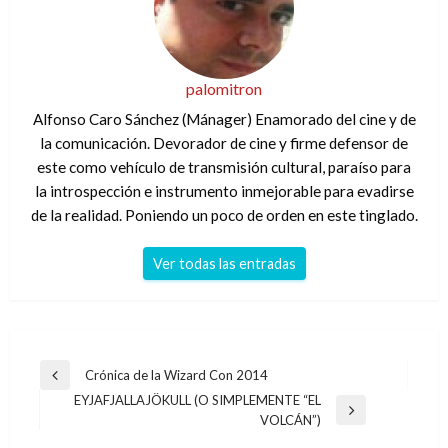
palomitron
Alfonso Caro Sánchez (Mánager) Enamorado del cine y de
la comunicación. Devorador de cine y firme defensor de
este como vehículo de transmisión cultural, paraíso para
la introspección e instrumento inmejorable para evadirse
de la realidad. Poniendo un poco de orden en este tinglado.
Ver todas las entradas
Navegación
Crónica de la Wizard Con 2014
Entrada
de
EYJAFJALLAJÖKULL (O SIMPLEMENTE “EL
anterior
Entrada
VOLCÁN”)
entradas
siguiente