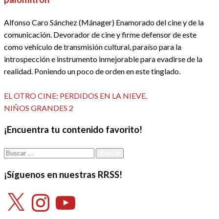
Alfonso Caro Sánchez (Mánager) Enamorado del cine y de la
comunicación. Devorador de cine y firme defensor de este
como vehículo de transmisión cultural, paraíso para la
introspección e instrumento inmejorable para evadirse de la
realidad. Poniendo un poco de orden en este tinglado.
Ver todas las entradas
Entrada
Navegación
EL OTRO CINE: PERDIDOS EN LA NIEVE.
anterior
Entrada
NIÑOS GRANDES 2
de
siguiente
¡Encuentra tu contenido favorito!
entradas
Buscar:
¡Síguenos en nuestras RRSS!
X
Instagram
YouTube