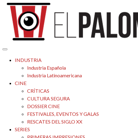
Saltar
al
contenido
Tu espacio de la industria de cine española y latinoamericana
El Palomitrón
INDUSTRIA
Industria Española
Industria Latinoamericana
CINE
CRÍTICAS
CULTURA SEGURA
DOSSIER CINE
FESTIVALES, EVENTOS Y GALAS
RESCATES DEL SIGLO XX
SERIES
PRIMERAS IMPRESIONES