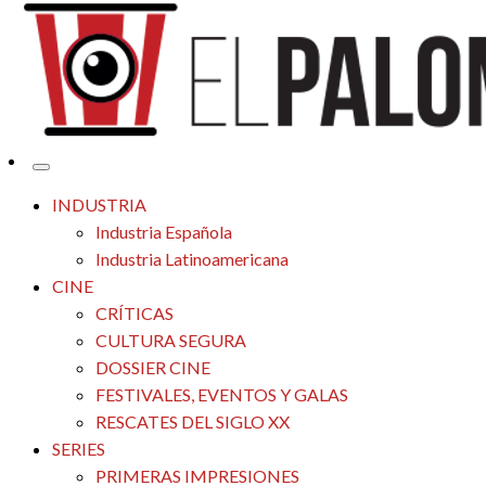
Tu espacio de la industria de cine española y latinoamericana
El Palomitrón
INDUSTRIA
Industria Española
Industria Latinoamericana
CINE
CRÍTICAS
CULTURA SEGURA
DOSSIER CINE
FESTIVALES, EVENTOS Y GALAS
RESCATES DEL SIGLO XX
SERIES
PRIMERAS IMPRESIONES