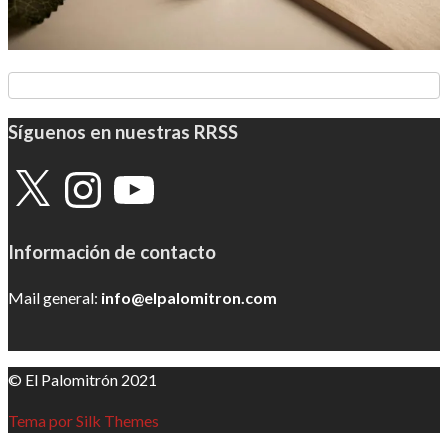
Síguenos en nuestras RRSS
X
Instagram
YouTube
Información de contacto
Mail general:
info@elpalomitron.com
© El Palomitrón 2021
Tema por Silk Themes