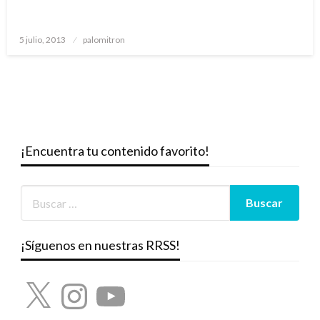
Publicado
5 julio, 2013
palomitron
el
¡Encuentra tu contenido favorito!
¡Síguenos en nuestras RRSS!
X
Instagram
YouTube