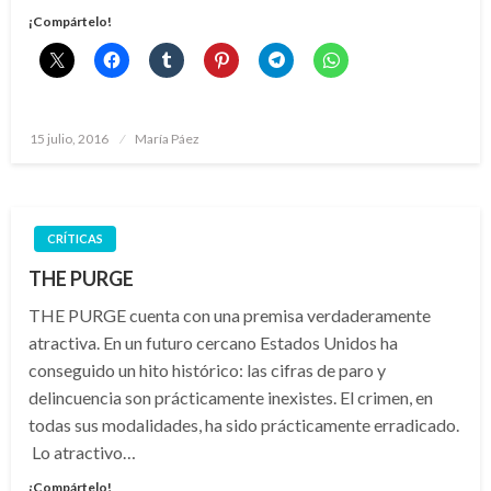
¡Compártelo!
Publicado
15 julio, 2016
María Páez
el
CRÍTICAS
THE PURGE
THE PURGE cuenta con una premisa verdaderamente
atractiva. En un futuro cercano Estados Unidos ha
conseguido un hito histórico: las cifras de paro y
delincuencia son prácticamente inexistes. El crimen, en
todas sus modalidades, ha sido prácticamente erradicado.
Lo atractivo…
¡Compártelo!