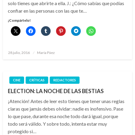
solo tienes que abrirte a ella. J.: ¿Cómo sabías que podías
confiar en las personas con las que te…
¡Compártelo!
Publicado
28 julio, 2016
María Páez
el
CINE
CRÍTICAS
REDACTORES
ELECTION: LA NOCHE DE LAS BESTIAS
¡Atención! Antes de leer esto tienes que tener unas reglas
claras que jamás debes olvidar: nadie es inofensivo. Pase
lo que pase, durante esa noche todo dará igual, porque
todo será válido. Y sobre todo, intenta estar muy
protegido si…