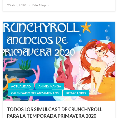
Publicado
25 abril, 2020
Edu Allepuz
el
ACTUALIDAD
ANIME / MANGA
CALENDARIO DE LANZAMIENTOS
REDACTORES
TODOS LOS SIMULCAST DE CRUNCHYROLL
PARA LA TEMPORADA PRIMAVERA 2020