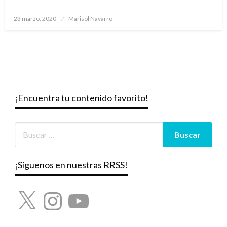
Publicado
23 marzo, 2020
Marisol Navarro
el
¡Encuentra tu contenido favorito!
¡Síguenos en nuestras RRSS!
X
Instagram
YouTube