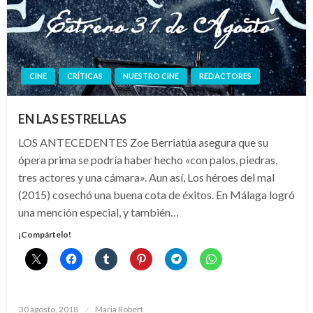
CINE
CRÍTICAS
NUESTRO CINE
REDACTORES
EN LAS ESTRELLAS
LOS ANTECEDENTES Zoe Berriatúa asegura que su
ópera prima se podría haber hecho «con palos, piedras,
tres actores y una cámara». Aun así, Los héroes del mal
(2015) cosechó una buena cota de éxitos. En Málaga logró
una mención especial, y también…
¡Compártelo!
Publicado
30 agosto, 2018
Maria Robert