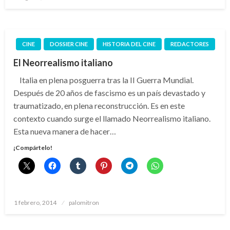
el
CINE
DOSSIER CINE
HISTORIA DEL CINE
REDACTORES
El Neorrealismo italiano
Italia en plena posguerra tras la II Guerra Mundial.
Después de 20 años de fascismo es un país devastado y
traumatizado, en plena reconstrucción. Es en este
contexto cuando surge el llamado Neorrealismo italiano.
Esta nueva manera de hacer…
¡Compártelo!
Publicado
1 febrero, 2014
palomitron
el