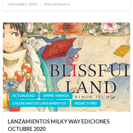
Publicado
4 diciembre, 2020
Marisol Navarro
el
ACTUALIDAD
ANIME / MANGA
CALENDARIO DE LANZAMIENTOS
REDACTORES
LANZAMIENTOS MILKY WAY EDICIONES
OCTUBRE 2020