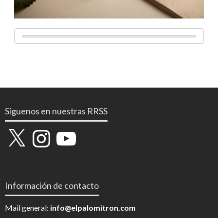
Síguenos en nuestras RRSS
X
Instagram
YouTube
Información de contacto
Mail general:
info@elpalomitron.com