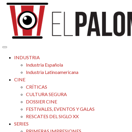
Saltar
al
contenido
Tu espacio de la industria de cine española y latinoamericana
El Palomitrón
INDUSTRIA
Industria Española
Industria Latinoamericana
CINE
CRÍTICAS
CULTURA SEGURA
DOSSIER CINE
FESTIVALES, EVENTOS Y GALAS
RESCATES DEL SIGLO XX
SERIES
PRIMERAS IMPRESIONES