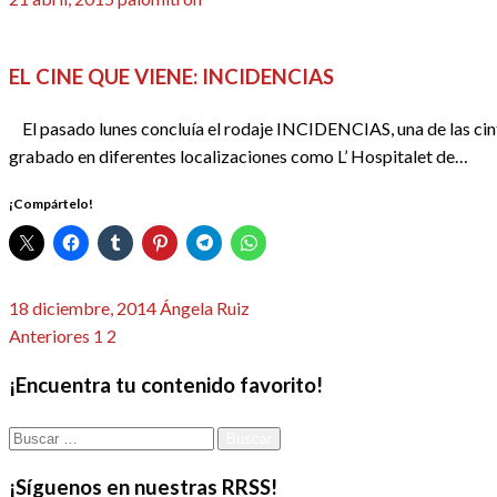
el
CINE
REDACTORES
EL CINE QUE VIENE: INCIDENCIAS
El pasado lunes concluía el rodaje INCIDENCIAS, una de las 
grabado en diferentes localizaciones como L’ Hospitalet de…
¡Compártelo!
Publicado
18 diciembre, 2014
Ángela Ruiz
el
Paginación
Anteriores
1
2
3
de
¡Encuentra tu contenido favorito!
entradas
Buscar:
¡Síguenos en nuestras RRSS!