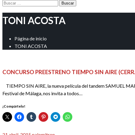
Buscar:
TONI ACOSTA
Página de inicio
TONI ACOSTA
REDACTORES
CONCURSO PREESTRENO TIEMPO SIN AIRE (CER
TIEMPO SIN AIRE, la nueva película del tandem SAMUEL MARTÍN
Festival de Málaga, nos invita a todos…
¡Compártelo!
Publicado
21 abril, 2015
palomitron