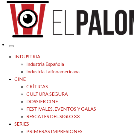
Tu espacio de la industria de cine española y latinoamericana
El Palomitrón
INDUSTRIA
Industria Española
Industria Latinoamericana
CINE
CRÍTICAS
CULTURA SEGURA
DOSSIER CINE
FESTIVALES, EVENTOS Y GALAS
RESCATES DEL SIGLO XX
SERIES
PRIMERAS IMPRESIONES