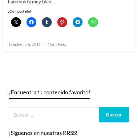
haremos (y muy bien…
¡Compártelo!
Publicado
1 septiembre, 2016
María Páez
el
¡Encuentra tu contenido favorito!
¡Síguenos en nuestras RRSS!