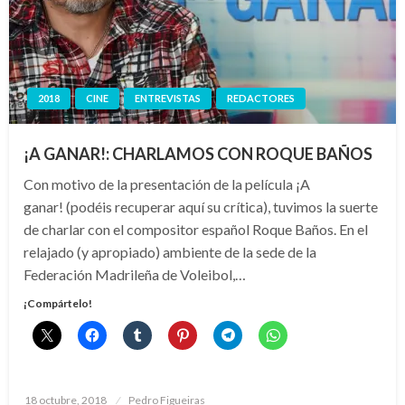
2018
CINE
ENTREVISTAS
REDACTORES
¡A GANAR!: CHARLAMOS CON ROQUE BAÑOS
Con motivo de la presentación de la película ¡A
ganar! (podéis recuperar aquí su crítica), tuvimos la suerte
de charlar con el compositor español Roque Baños. En el
relajado (y apropiado) ambiente de la sede de la
Federación Madrileña de Voleibol,…
¡Compártelo!
Publicado
18 octubre, 2018
Pedro Figueiras