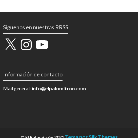
Síguenos en nuestras RRSS
X
Instagram
YouTube
Información de contacto
Mail general:
info@elpalomitron.com
Tema por Silk Themes
© El Palomitrón 2021