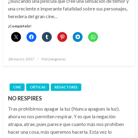
¿Buscando una película que cree una sensación de temor y
una creciente e imperante fatalidad sobre sus personajes,
heredera del gran cine…
¡Compártelo!
Publicado
28 marzo, 2017
Pol Llongueras
el
CINE
CRÍTICAS
REDACTORES
NO RESPIRES
Tras prohibirnos apagar la luz (Nunca apagues la luz),
ahora no nos permiten respirar. Y es que la negación
atrapa, atrae, pues parece que cuanto más nos prohíben
hacer una cosa, más queremos hacerla. Esta vez lo