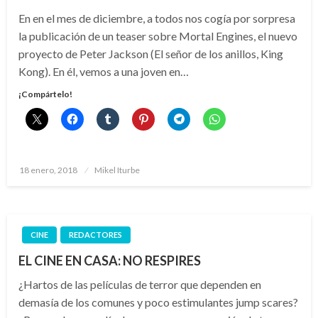
En en el mes de diciembre, a todos nos cogía por sorpresa
la publicación de un teaser sobre Mortal Engines, el nuevo
proyecto de Peter Jackson (El señor de los anillos, King
Kong). En él, vemos a una joven en…
¡Compártelo!
Publicado
18 enero, 2018
Mikel Iturbe
el
CINE
REDACTORES
EL CINE EN CASA: NO RESPIRES
¿Hartos de las películas de terror que dependen en
demasía de los comunes y poco estimulantes jump scares?