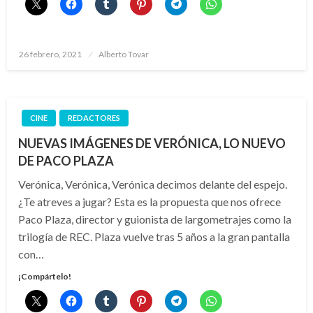
Publicado
26 febrero, 2021
Alberto Tovar
el
CINE
REDACTORES
NUEVAS IMÁGENES DE VERÓNICA, LO NUEVO
DE PACO PLAZA
Verónica, Verónica, Verónica decimos delante del espejo.
¿Te atreves a jugar? Esta es la propuesta que nos ofrece
Paco Plaza, director y guionista de largometrajes como la
trilogía de REC. Plaza vuelve tras 5 años a la gran pantalla
con…
¡Compártelo!