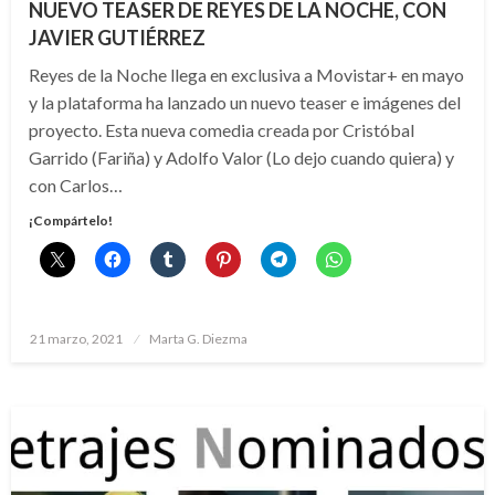
NUEVO TEASER DE REYES DE LA NOCHE, CON
JAVIER GUTIÉRREZ
Reyes de la Noche llega en exclusiva a Movistar+ en mayo
y la plataforma ha lanzado un nuevo teaser e imágenes del
proyecto. Esta nueva comedia creada por Cristóbal
Garrido (Fariña) y Adolfo Valor (Lo dejo cuando quiera) y
con Carlos…
¡Compártelo!
Publicado
21 marzo, 2021
Marta G. Diezma
el