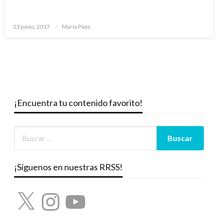
Publicado
23 junio, 2017
María Páez
el
¡Encuentra tu contenido favorito!
¡Síguenos en nuestras RRSS!
X
Instagram
YouTube