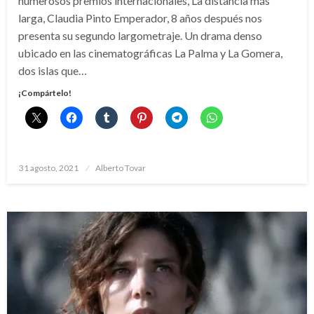
numerosos premios internacionales, La distancia más
larga, Claudia Pinto Emperador, 8 años después nos
presenta su segundo largometraje. Un drama denso
ubicado en las cinematográficas La Palma y La Gomera,
dos islas que…
¡Compártelo!
Publicado
31 agosto, 2021
Alberto Tovar
el