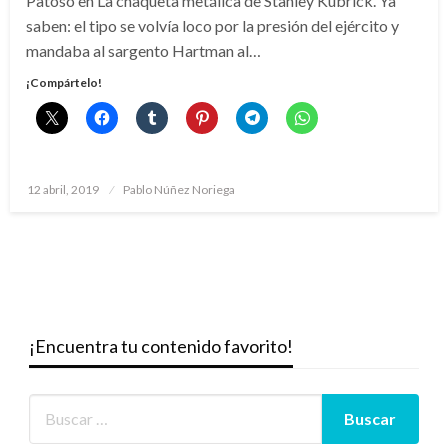
Patoso en La chaqueta metálica de Stanley Kubrick. Ya
saben: el tipo se volvía loco por la presión del ejército y
mandaba al sargento Hartman al…
¡Compártelo!
Publicado
12 abril, 2019
Pablo Núñez Noriega
el
¡Encuentra tu contenido favorito!