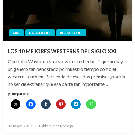
CINE
DOSSIER CINE
REDACTORES
LOS 10 MEJORES WESTERNS DEL SIGLO XXI
Que John Wayne no va a volver es un hecho. Y que no hay
un género tan denostado por nuestro tiempo como el
western, también. Partiendo de esas dos premisas, podría
no ser de extrañar que esa parte tan importante…
¡Compártelo!
Publicado
13 mayo, 2019
Pablo Núñez Noriega
el