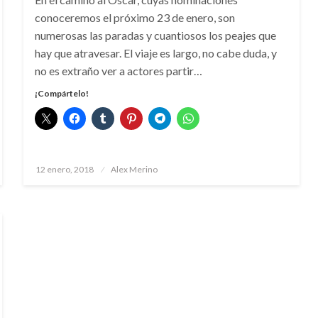
conoceremos el próximo 23 de enero, son
numerosas las paradas y cuantiosos los peajes que
hay que atravesar. El viaje es largo, no cabe duda, y
no es extraño ver a actores partir…
¡Compártelo!
Publicado
12 enero, 2018
Alex Merino
el