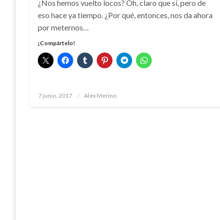
¿Nos hemos vuelto locos? Oh, claro que sí, pero de
eso hace ya tiempo. ¿Por qué, entonces, nos da ahora
por meternos…
¡Compártelo!
Publicado
7 junio, 2017
Alex Merino
el