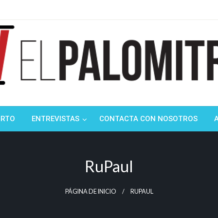
ndustria de cine española y latinoamericana
mitrón
ORTO
ENTREVISTAS
CONTACTA CON NOSOTROS
RuPaul
PÁGINA DE INICIO
RUPAUL