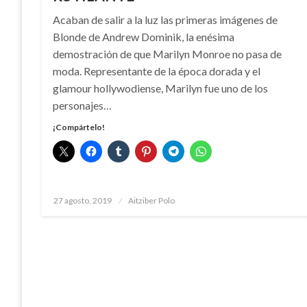
Acaban de salir a la luz las primeras imágenes de
Blonde de Andrew Dominik, la enésima
demostración de que Marilyn Monroe no pasa de
moda. Representante de la época dorada y el
glamour hollywodiense, Marilyn fue uno de los
personajes…
¡Compártelo!
Publicado
27 agosto, 2019
Aitziber Polo
el