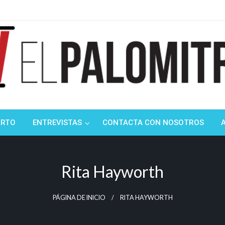
ndustria de cine española y latinoamericana
mitrón
ORTO
ENTREVISTAS
CONTACTA CON NOSOTROS
Rita Hayworth
PÁGINA DE INICIO
RITA HAYWORTH