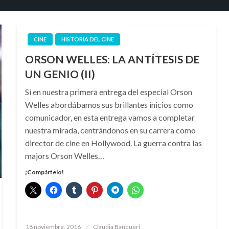
CINE
HISTORIA DEL CINE
ORSON WELLES: LA ANTÍTESIS DE
UN GENIO (II)
Si en nuestra primera entrega del especial Orson
Welles abordábamos sus brillantes inicios como
comunicador, en esta entrega vamos a completar
nuestra mirada, centrándonos en su carrera como
director de cine en Hollywood. La guerra contra las
majors Orson Welles…
¡Compártelo!
Publicado
18 noviembre, 2016
Claudia Banqueri