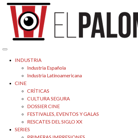
Saltar
al
contenido
Tu espacio de la industria de cine española y latinoamericana
El Palomitrón
INDUSTRIA
Industria Española
Industria Latinoamericana
CINE
CRÍTICAS
CULTURA SEGURA
DOSSIER CINE
FESTIVALES, EVENTOS Y GALAS
RESCATES DEL SIGLO XX
SERIES
PRIMERAS IMPRESIONES