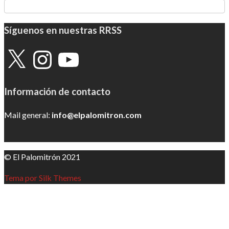
Síguenos en nuestras RRSS
X
Instagram
YouTube
Información de contacto
Mail general:
info@elpalomitron.com
© El Palomitrón 2021
Tema por Silk Themes