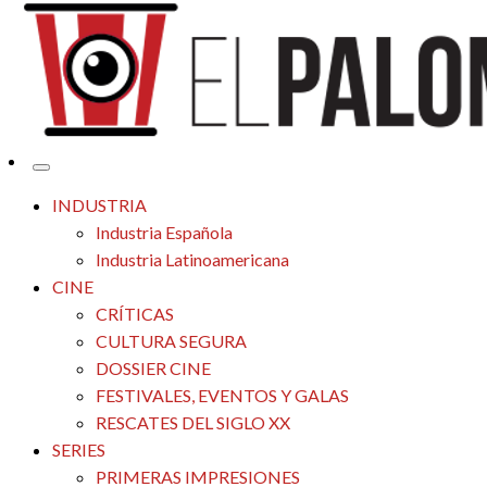
Tu espacio de la industria de cine española y latinoamericana
El Palomitrón
INDUSTRIA
Industria Española
Industria Latinoamericana
CINE
CRÍTICAS
CULTURA SEGURA
DOSSIER CINE
FESTIVALES, EVENTOS Y GALAS
RESCATES DEL SIGLO XX
SERIES
PRIMERAS IMPRESIONES