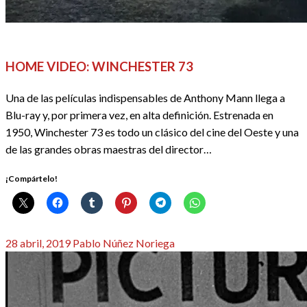
CINE
REDACTORES
HOME VIDEO: WINCHESTER 73
Una de las películas indispensables de Anthony Mann llega a
Blu-ray y, por primera vez, en alta definición. Estrenada en
1950, Winchester 73 es todo un clásico del cine del Oeste y una
de las grandes obras maestras del director…
¡Compártelo!
Publicado
28 abril, 2019
Pablo Núñez Noriega
el