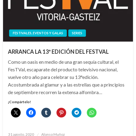
FESTIVALES, EVENTOS Y GALAS
SERIES
ARRANCA LA 13ª EDICIÓN DEL FESTVAL
Como un oasis en medio de una gran sequía cultural, el
FesTVal, escaparate del producto televisivo nacional,
vuelve otro año para celebrar su 13°edición.
Acostumbrada al glamur y a las estrellas que a principios
de septiembre recorren la extensa alfombra…
¡Compártelo!
Publicado
31 agosto, 2020
Alonso Muñoz