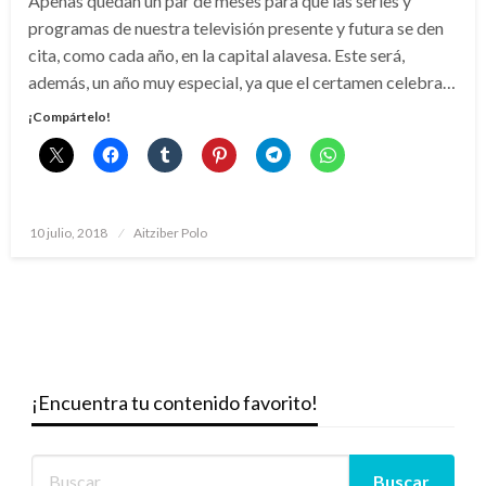
Apenas quedan un par de meses para que las series y
programas de nuestra televisión presente y futura se den
cita, como cada año, en la capital alavesa. Este será,
además, un año muy especial, ya que el certamen celebra…
¡Compártelo!
Publicado
10 julio, 2018
Aitziber Polo
el
¡Encuentra tu contenido favorito!