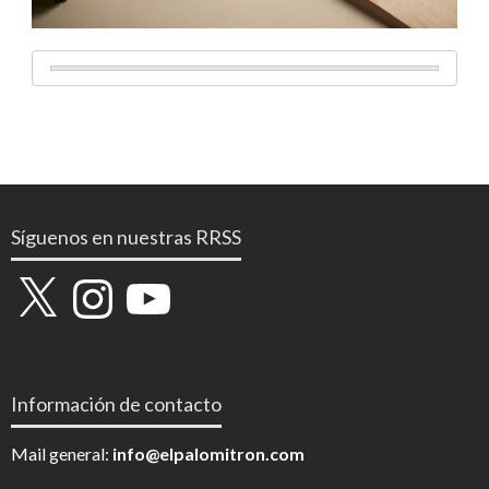
Síguenos en nuestras RRSS
X
Instagram
YouTube
Información de contacto
Mail general:
info@elpalomitron.com