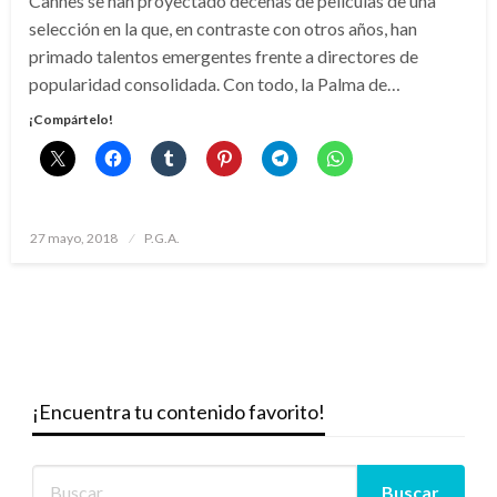
Cannes se han proyectado decenas de películas de una
selección en la que, en contraste con otros años, han
primado talentos emergentes frente a directores de
popularidad consolidada. Con todo, la Palma de…
¡Compártelo!
Publicado
27 mayo, 2018
P.G.A.
el
¡Encuentra tu contenido favorito!