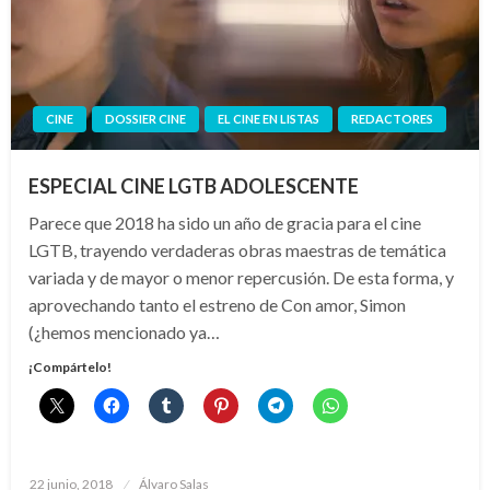
CINE
DOSSIER CINE
EL CINE EN LISTAS
REDACTORES
ESPECIAL CINE LGTB ADOLESCENTE
Parece que 2018 ha sido un año de gracia para el cine
LGTB, trayendo verdaderas obras maestras de temática
variada y de mayor o menor repercusión. De esta forma, y
aprovechando tanto el estreno de Con amor, Simon
(¿hemos mencionado ya…
¡Compártelo!
Publicado
22 junio, 2018
Álvaro Salas