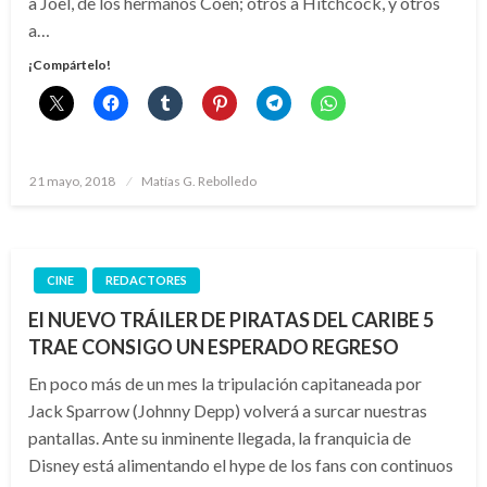
a Joel, de los hermanos Coen; otros a Hitchcock, y otros
a…
¡Compártelo!
Publicado
21 mayo, 2018
Matías G. Rebolledo
el
CINE
REDACTORES
El NUEVO TRÁILER DE PIRATAS DEL CARIBE 5
TRAE CONSIGO UN ESPERADO REGRESO
En poco más de un mes la tripulación capitaneada por
Jack Sparrow (Johnny Depp) volverá a surcar nuestras
pantallas. Ante su inminente llegada, la franquicia de
Disney está alimentando el hype de los fans con continuos