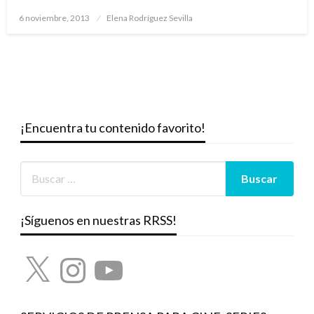
Publicado
6 noviembre, 2013
Elena Rodríguez Sevilla
el
¡Encuentra tu contenido favorito!
¡Síguenos en nuestras RRSS!
X
Instagram
YouTube