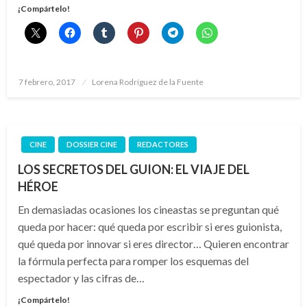
¡Compártelo!
Publicado
7 febrero, 2017
Lorena Rodríguez de la Fuente
el
CINE
DOSSIER CINE
REDACTORES
LOS SECRETOS DEL GUION: EL VIAJE DEL
HÉROE
En demasiadas ocasiones los cineastas se preguntan qué
queda por hacer: qué queda por escribir si eres guionista,
qué queda por innovar si eres director… Quieren encontrar
la fórmula perfecta para romper los esquemas del
espectador y las cifras de…
¡Compártelo!