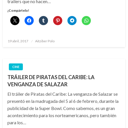
trailers que no hacen…
¡Compártelo!
Publicado
19 abril, 2017
Aitziber Polo
el
CINE
TRÁILER DE PIRATAS DEL CARIBE: LA
VENGANZA DE SALAZAR
El tráiler de Piratas del Caribe: La venganza de Salazar se
presentó en la madrugada del 5 al 6 de febrero, durante la
publicidad de la Super Bowl. Como sabemos, es un gran
acontecimiento para los norteamericanos, pero también
para los…