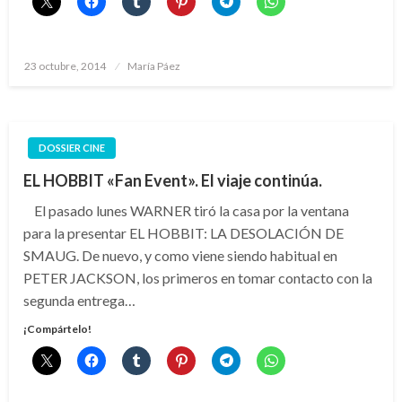
Publicado
23 octubre, 2014
María Páez
el
DOSSIER CINE
EL HOBBIT «Fan Event». El viaje continúa.
El pasado lunes WARNER tiró la casa por la ventana
para la presentar EL HOBBIT: LA DESOLACIÓN DE
SMAUG. De nuevo, y como viene siendo habitual en
PETER JACKSON, los primeros en tomar contacto con la
segunda entrega…
¡Compártelo!