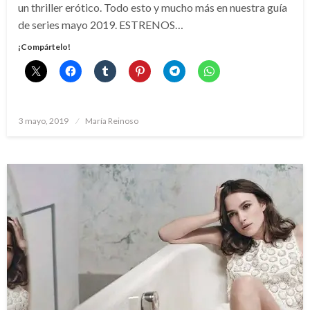
un thriller erótico. Todo esto y mucho más en nuestra guía
de series mayo 2019. ESTRENOS…
¡Compártelo!
Publicado
3 mayo, 2019
María Reinoso
el