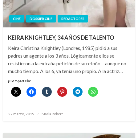
CINE
DOSSIER CINE
REDACTORES
KEIRA KNIGHTLEY, 34 AÑOS DE TALENTO
Keira Christina Knightley (Londres, 1985) pidió a sus
padres un agente a los 3 años. Lógicamente ellos se
resistieron a la extraña petición de su retoño… aunque no
mucho tiempo. A los 6, ya tenía uno propio. A la actriz…
¡Compártelo!
Publicado
27 marzo, 2019
Maria Robert
el