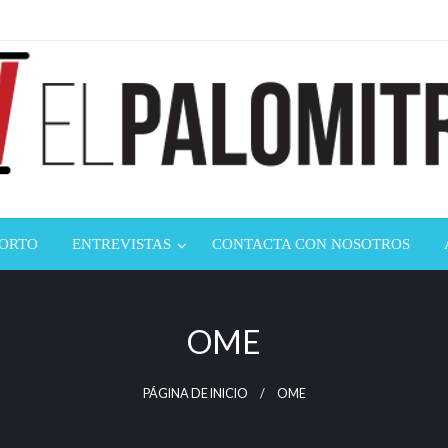
ndustria de cine española y latinoamericana
mitrón
CORTO
ENTREVISTAS
CONTACTA CON NOSOTROS
OME
PÁGINA DE INICIO
OME