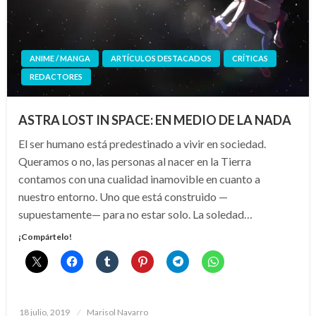
ANIME / MANGA
ARTÍCULOS DESTACADOS
CRÍTICAS
REDACTORES
ASTRA LOST IN SPACE: EN MEDIO DE LA NADA
El ser humano está predestinado a vivir en sociedad.
Queramos o no, las personas al nacer en la Tierra
contamos con una cualidad inamovible en cuanto a
nuestro entorno. Uno que está construido —
supuestamente— para no estar solo. La soledad…
¡Compártelo!
Publicado
18 julio, 2019
Marisol Navarro