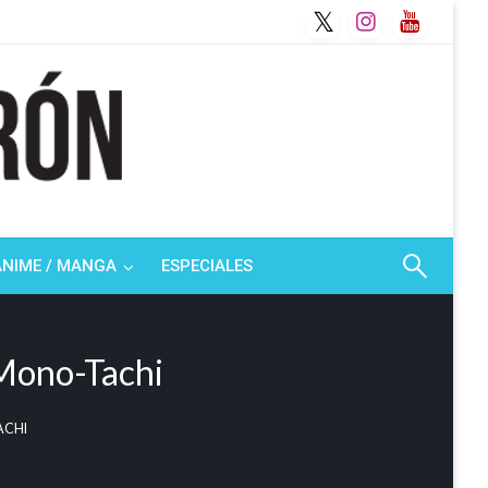
ANIME / MANGA
ESPECIALES
 Mono-Tachi
ACHI