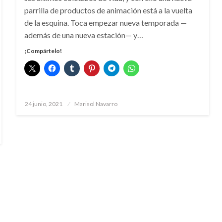
parrilla de productos de animación está a la vuelta
de la esquina. Toca empezar nueva temporada —
además de una nueva estación— y…
¡Compártelo!
Publicado
24 junio, 2021
Marisol Navarro
el