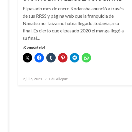
El pasado mes de enero Kodansha anunció a través
de sus RRSS y página web que la franquicia de
Nanatsu no Taizai no había llegado, todavía, a su
final. Es cierto que el pasado 2020 el manga llegó a
su final…
¡Compártelo!
Publicado
2 julio, 2021
Edu Allepuz
el