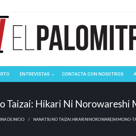
ndustria de cine española y latinoamericana
mitrón
ORTO
ENTREVISTAS
CONTACTA CON NOSOTROS
 Taizai: Hikari Ni Norowareshi
INA DE INICIO
NANATSU NO TAIZAI: HIKARI NI NOROWARESHI MONO-T