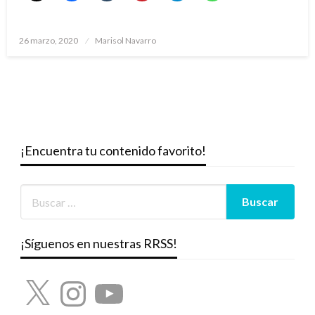
Publicado
26 marzo, 2020
Marisol Navarro
el
¡Encuentra tu contenido favorito!
¡Síguenos en nuestras RRSS!
X
Instagram
YouTube