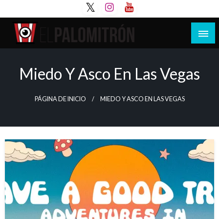
Saltar
al
contenido
Tu espacio de la industria de cine española y
El Palomitrón
latinoamericana
Miedo Y Asco En Las Vegas
PÁGINA DE INICIO
MIEDO Y ASCO EN LAS VEGAS