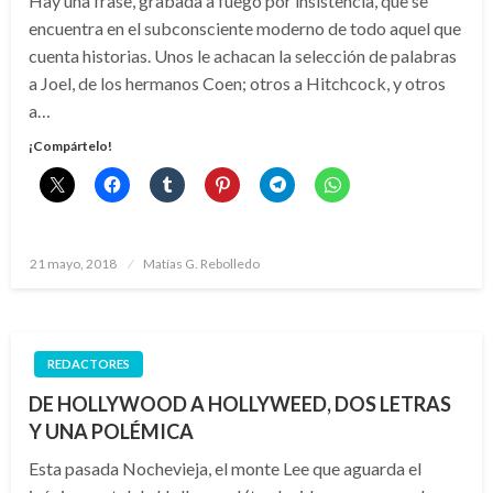
Hay una frase, grabada a fuego por insistencia, que se
encuentra en el subconsciente moderno de todo aquel que
cuenta historias. Unos le achacan la selección de palabras
a Joel, de los hermanos Coen; otros a Hitchcock, y otros
a…
¡Compártelo!
Publicado
21 mayo, 2018
Matías G. Rebolledo
el
REDACTORES
DE HOLLYWOOD A HOLLYWEED, DOS LETRAS
Y UNA POLÉMICA
Esta pasada Nochevieja, el monte Lee que aguarda el